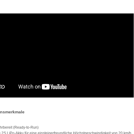
onsmerkmale
hrbereit (Ready-to-Run)
ve 2S LiPo-Akku für eine einsteigerfreundliche Höchstgeschwindigkeit von 20 km/h