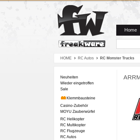
Zum Hauptmenue
Zum Seiteninhalt
Zum Warenkob
Home
HOME
RC Autos
RC Monster Trucks
ARRM
Neuheiten
Wieder eingetroffen
Sale
Klemmbausteine
Casino-Zubehör
MOYU Zauberwürfel
RC Helikopter
RC Multikopter
RC Flugzeuge
RC Autos