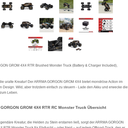
GON GROM 4X4 RTR Brushed Monster Truck (Battery & Charger Included),
die uralte Kreatur! Der ARRMA GORGON GROM 4X4 bietet monströse Action im
 Design. Wild, aber trotzdem einfach zu steuern - Lade den Akku und erwecke die
zum Leben.
GORGON GROM 4X4 RTR RC Monster Truck Übersicht
egendäre Kreatur, die Helden zu Stein erstarren ließ, sorgt der ARRMA GORGON
RTR Monster Truck für Ehrfurcht – oder Neid – auf jedem Offroad-Track, den er