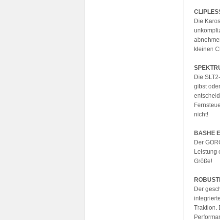
CLIPLES
Die Karo
unkompliz
abnehmen.
kleinen C
SPEKTRU
Die SLT2-
gibst ode
entscheid
Fernsteue
nicht!
BASHE E
Der GORG
Leistung 
Größe!
ROBUST
Der gesch
integrier
Traktion.
Performan