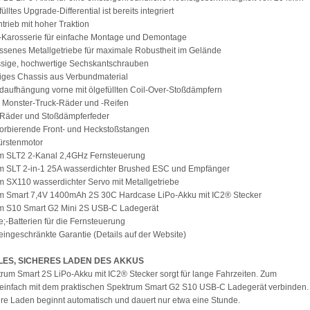
fülltes Upgrade-Differential ist bereits integriert
ntrieb mit hoher Traktion
s-Karosserie für einfache Montage und Demontage
ssenes Metallgetriebe für maximale Robustheit im Gelände
ssige, hochwertige Sechskantschrauben
iges Chassis aus Verbundmaterial
adaufhängung vorne mit ölgefüllten Coil-Over-Stoßdämpfern
 Monster-Truck-Räder und -Reifen
 Räder und Stoßdämpferfeder
orbierende Front- und Heckstoßstangen
ürstenmotor
um SLT2 2-Kanal 2,4GHz Fernsteuerung
um SLT 2-in-1 25A wasserdichter Brushed ESC und Empfänger
m SX110 wasserdichter Servo mit Metallgetriebe
um Smart 7,4V 1400mAh 2S 30C Hardcase LiPo-Akku mit IC2® Stecker
um S10 Smart G2 Mini 2S USB-C Ladegerät
"e;-Batterien für die Fernsteuerung
 eingeschränkte Garantie (Details auf der Website)
ES, SICHERES LADEN DES AKKUS
rum Smart 2S LiPo-Akku mit IC2® Stecker sorgt für lange Fahrzeiten. Zum
einfach mit dem praktischen Spektrum Smart G2 S10 USB-C Ladegerät verbinden.
re Laden beginnt automatisch und dauert nur etwa eine Stunde.