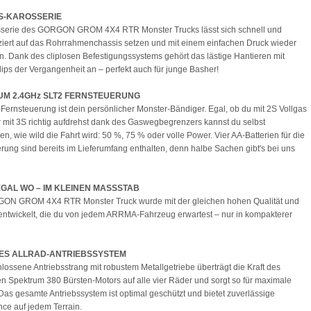
S-KAROSSERIE
sserie des GORGON GROM 4X4 RTR Monster Trucks lässt sich schnell und
iert auf das Rohrrahmenchassis setzen und mit einem einfachen Druck wieder
 Dank des cliplosen Befestigungssystems gehört das lästige Hantieren mit
lips der Vergangenheit an – perfekt auch für junge Basher!
M 2.4GHz SLT2 FERNSTEUERUNG
Fernsteuerung ist dein persönlicher Monster-Bändiger. Egal, ob du mit 2S Vollgas
r mit 3S richtig aufdrehst dank des Gaswegbegrenzers kannst du selbst
en, wie wild die Fahrt wird: 50 %, 75 % oder volle Power. Vier AA-Batterien für die
rung sind bereits im Lieferumfang enthalten, denn halbe Sachen gibt's bei uns
GAL WO – IM KLEINEN MASSSTAB
ON GROM 4X4 RTR Monster Truck wurde mit der gleichen hohen Qualität und
entwickelt, die du von jedem ARRMA-Fahrzeug erwartest – nur in kompakterer
ES ALLRAD-ANTRIEBSSYSTEM
lossene Antriebsstrang mit robustem Metallgetriebe überträgt die Kraft des
ten Spektrum 380 Bürsten-Motors auf alle vier Räder und sorgt so für maximale
 Das gesamte Antriebssystem ist optimal geschützt und bietet zuverlässige
ce auf jedem Terrain.