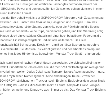
. Entwickelt für Einsteiger und erfahrene Basher gleichermaßen, vereint der
ROM rohe Power und den ungezähmten Geist eines echten Monsters in einem
 und kraftvollen Format.
 aus der Box geholt wird, ist der GORGON GROM fahrbereit. Kein Zusammenbau,
ätzlichen Teile. Einfach den Akku laden, Gas geben und loslegen. Dank des
Karosseriesystems ist der Zugang zum Akku oder die Rückkehr auf die Strecke
m Crash kinderleicht – keine Clips, die verloren gehen, und kein Werkzeug nötig.
 Haube steckt ein verstärktes Chassis mit einer hoch belastbaren Federung, die
e härtesten Einschläge wegsteckt und einfach weitermacht. Das tiefe
nchassis hält Schmutz und Dreck fern, damit du härter Bashen kannst, ohne
s verschmutzt. Die Monster-Truck-Konfiguration und der erhöhte Schwerpunkt
en es ihm, jedes Hindernis zu überwinden. Munster-Truck Spaß – drinnen oder
ach ist mit zwei einfachen Verschlüssen ausgestattet, die sich schnell einrasten
erfekt für unerfahrene Piloten oder alle, die mehr Zeit mit Bashing und weniger mit
 verbringen wollen. Jedes Detail ist auf kompromisslose Action ausgelegt – ganz
 seines mythischen Namensgebers. Keine Ablenkungen. Keine Schwächen.
N GROM ist nicht nur ein Truck, er ist ein Erlebnis. Egal, ob es dein erster Truck
dein fünfzigster – dieses Mini-Monster meint es ernst. Kompakte Größe. Vollgas-
h härter, schneller und länger, wo auch immer du bist. Das Monster-Truck-Erlebnis
er.