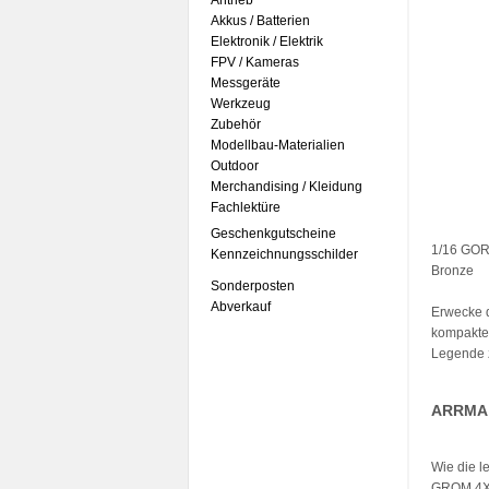
Antrieb
Akkus / Batterien
Elektronik / Elektrik
FPV / Kameras
Messgeräte
Werkzeug
Zubehör
Modellbau-Materialien
Outdoor
Merchandising / Kleidung
Fachlektüre
Geschenkgutscheine
1/16 GOR
Kennzeichnungsschilder
Bronze
Sonderposten
Abverkauf
Erwecke 
kompakten
Legende 
ARRMA 
Wie die l
GROM 4X4 