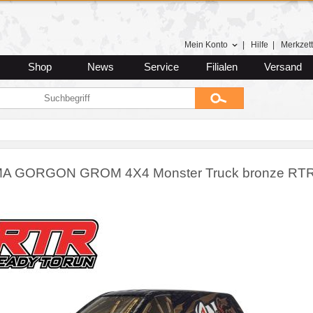
Mein Konto
|
Hilfe
|
Merkzett
Shop
News
Service
Filialen
Versand
A GORGON GROM 4X4 Monster Truck bronze RTR