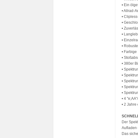
• Ein ölge
• Allrad-A
• Cliples
• Geschlo
• Zuverlä
• Langleb
• Einzelr
• Robuste
• Farbige
• Stoßabs
• 380er B
• Spektr
• Spektr
• Spektru
• Spektr
• Spektr
• 4 "e;AA
• 2 Jahre
SCHNELL
Der Spekt
Aufladen 
Das siche