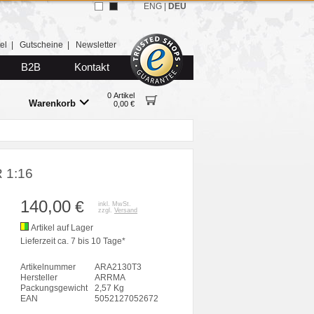
ENG
|
DEU
el
|
Gutscheine
|
Newsletter
B2B
Kontakt
0 Artikel
Warenkorb
0,00 €
 1:16
140,00
€
inkl. MwSt.
zzgl.
Versand
Artikel auf Lager
Lieferzeit ca. 7 bis 10 Tage*
Artikelnummer
ARA2130T3
Hersteller
ARRMA
Packungsgewicht
2,57 Kg
EAN
5052127052672