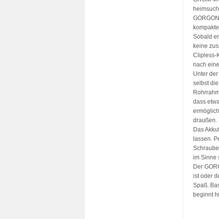
heimsucht
GORGON G
kompakten
Sobald er
keine zus
Clipless-
nach eine
Unter der
selbst di
Rohrrahme
dass etwa
ermöglich
draußen.
Das Akkuf
lassen. P
Schrauben
im Sinne
Der GORGO
ist oder 
Spaß. Bas
beginnt hi