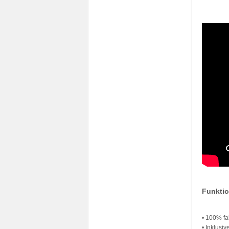
Funkti
• 100% fa
• Inklusi