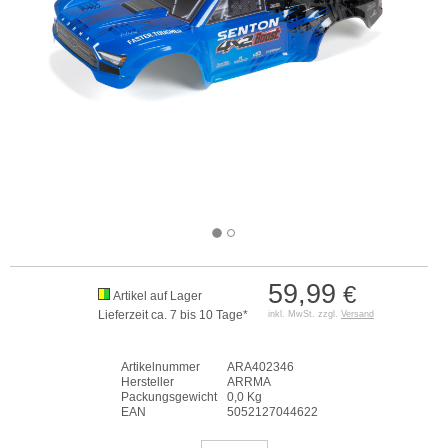
59,99
€
Artikel auf Lager
Lieferzeit ca. 7 bis 10 Tage*
inkl. MwSt. zzgl.
Versand
Artikelnummer
ARA402346
Hersteller
ARRMA
Packungsgewicht
0,0 Kg
EAN
5052127044622