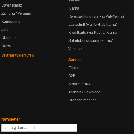
PayPal
Datenschutz
Klarna
Zahlung / Versand
Ratenzahlung (via PayPal/Klarna)
Kundeninfo
Lastschrift (via PayPal/Klarna)
Jobs
Kreditkarte (via PayPal/Klarna)
Über uns
Sofortüberweisung (Klarna)
News
Vorkasse
Vertrag Widerrufen
Service
Filialen
B2B
Service / RMA
Technik / Download
Drehzahlrechner
Newsletter