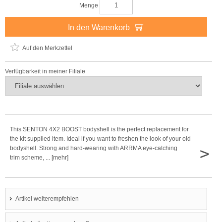
Menge
In den Warenkorb
Auf den Merkzettel
Verfügbarkeit in meiner Filiale
This SENTON 4X2 BOOST bodyshell is the perfect replacement for
the kit supplied item. Ideal if you want to freshen the look of your old
>
bodyshell. Strong and hard-wearing with ARRMA eye-catching
trim scheme, ... [mehr]
Artikel weiterempfehlen