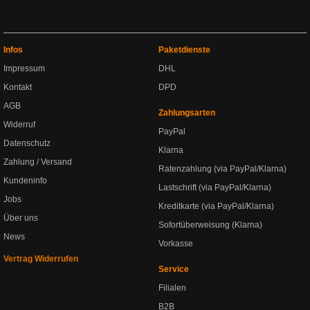
Infos
Paketdienste
Impressum
DHL
Kontakt
DPD
AGB
Zahlungsarten
Widerruf
PayPal
Datenschutz
Klarna
Zahlung / Versand
Ratenzahlung (via PayPal/Klarna)
Kundeninfo
Lastschrift (via PayPal/Klarna)
Jobs
Kreditkarte (via PayPal/Klarna)
Über uns
Sofortüberweisung (Klarna)
News
Vorkasse
Vertrag Widerrufen
Service
Filialen
B2B