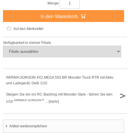
Menge
In den Warenkorb
Auf den Merkzettel
Verfügbarkeit in meiner Filiale
ARRMA GORGON 4X2 MEGA 550 BR Monster Truck RTR mit Akku
und Ladegerät, Gelb 1/10
>
Steigen Sie ein ins RC-Bashing mit Monster-Style - fahren Sie den
ARRMA®
GORGON™
1/10
... [mehr]
Artikel weiterempfehlen