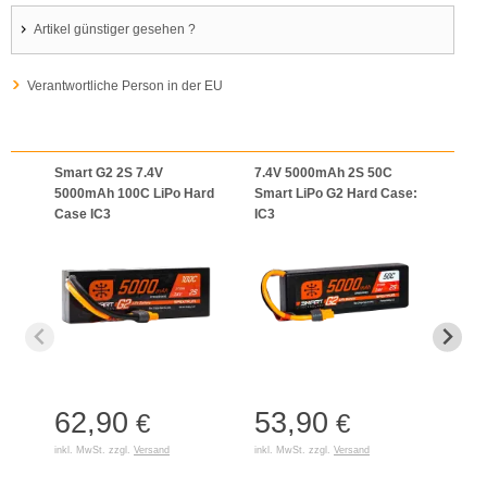
Artikel günstiger gesehen ?
Verantwortliche Person in der EU
Smart G2 2S 7.4V
7.4V 5000mAh 2S 50C
Spek
5000mAh 100C LiPo Hard
Smart LiPo G2 Hard Case:
2S 1
Case IC3
IC3
Recei
Unive
62,90
53,90
€
€
28
inkl. MwSt. zzgl.
Versand
inkl. MwSt. zzgl.
Versand
inkl. 