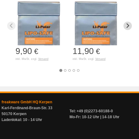
9,90
11,90
7,
€
€
inkl. MwSt. zzgl.
Versand
inkl. MwSt. zzgl.
Versand
inkl. 
freakware GmbH HQ Kerpen
Karl-Ferdinand-Braun-Str. 33
Tel: +49 (0)2273-60188-0
50170 Kerpen
Mo-Fr: 10-12 Uhr | 14-18 Uhr
Ladenlokal: 10 - 14 Uhr