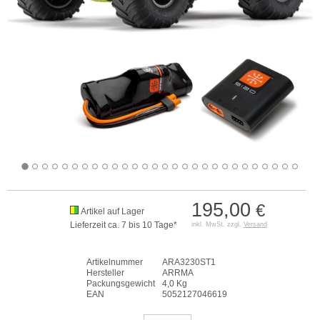
195,00
€
Artikel auf Lager
Lieferzeit ca. 7 bis 10 Tage*
inkl. MwSt. zzgl.
Versand
Artikelnummer
ARA3230ST1
Hersteller
ARRMA
Packungsgewicht
4,0 Kg
EAN
5052127046619