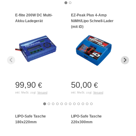
E-flite 200W DC Multi-
EZ-Peak Plus 4-Amp
APC-
Akku Ladegerät
NiMH/Lipo Schnell-Lader
6S L
(mit iD)
99,90
50,00
49
€
€
inkl. MwSt. zzgl.
Versand
inkl. MwSt. zzgl.
Versand
inkl. 
LIPO-Safe Tasche
LIPO-Safe Tasche
LIPO
180x220mm
220x300mm
125