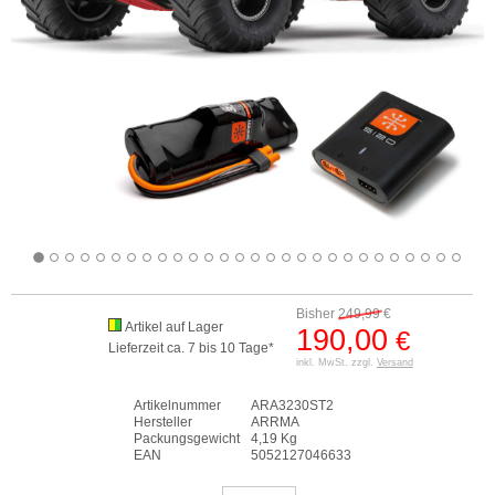
Bisher
249,99
€
Artikel auf Lager
190,00
€
Lieferzeit ca. 7 bis 10 Tage*
inkl. MwSt. zzgl.
Versand
Artikelnummer
ARA3230ST2
Hersteller
ARRMA
Packungsgewicht
4,19 Kg
EAN
5052127046633