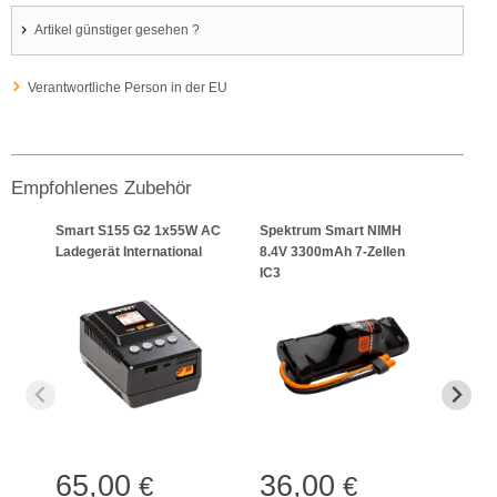
Artikel günstiger gesehen ?
Verantwortliche Person in der EU
Empfohlenes Zubehör
Smart S155 G2 1x55W AC
Spektrum Smart NIMH
7.4V
Ladegerät International
8.4V 3300mAh 7-Zellen
Smar
IC3
IC3
65,00
36,00
53
€
€