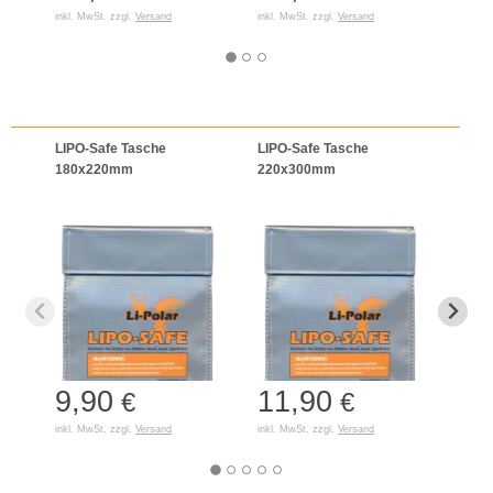
inkl. MwSt. zzgl.
Versand
inkl. MwSt. zzgl.
Versand
inkl. 
LIPO-Safe Tasche
LIPO-Safe Tasche
LIPO
180x220mm
220x300mm
125
9,90
11,90
7,
€
€
inkl. MwSt. zzgl.
Versand
inkl. MwSt. zzgl.
Versand
inkl. 