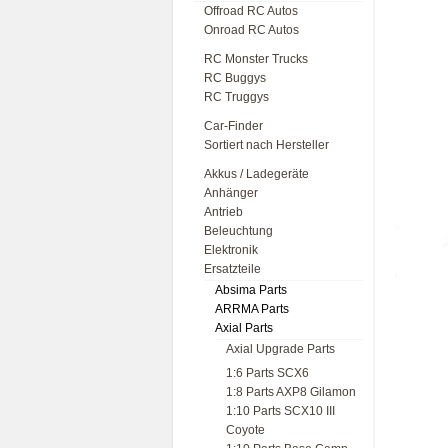
Offroad RC Autos
Onroad RC Autos
RC Monster Trucks
RC Buggys
RC Truggys
Car-Finder
Sortiert nach Hersteller
Akkus / Ladegeräte
Anhänger
Antrieb
Beleuchtung
Elektronik
Ersatzteile
Absima Parts
ARRMA Parts
Axial Parts
Axial Upgrade Parts
1:6 Parts SCX6
1:8 Parts AXP8 Gilamon
1:10 Parts SCX10 III
Coyote