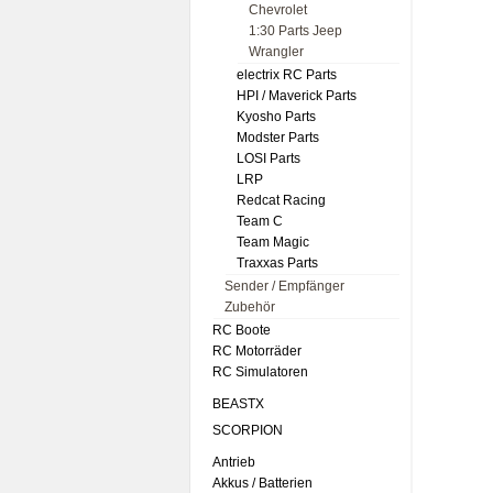
Chevrolet
1:30 Parts Jeep
Wrangler
electrix RC Parts
HPI / Maverick Parts
Kyosho Parts
Modster Parts
LOSI Parts
LRP
Redcat Racing
Team C
Team Magic
Traxxas Parts
Sender / Empfänger
Zubehör
RC Boote
RC Motorräder
RC Simulatoren
BEASTX
SCORPION
Antrieb
Akkus / Batterien