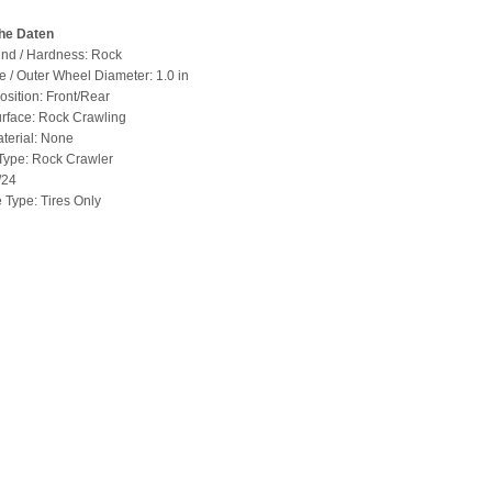
he Daten
nd / Hardness: Rock
re / Outer Wheel Diameter: 1.0 in
osition: Front/Rear
urface: Rock Crawling
aterial: None
 Type: Rock Crawler
/24
 Type: Tires Only