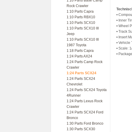
1:10 Parts Base Camp
Rock Crawler
Technisc
1:10 Parts Capra
• Compou
1:10 Parts RBX10
• Inner Ti
1:10 Parts SCX10
• Wheel P
1:10 Parts SCX10 III
• Track S
Jeep
• Insert M
1:10 Parts SCX10 III
• Vehicle
1987 Toyota
• Scale: 1
1:18 Parts Capra
• Package
1:24 Parts AX24
1:24 Parts Camp Rock
Crawler
1:24 Parts SCX24
1:24 Parts SCX24
Chevrolet
1:24 Parts SCX24 Toyota
4Runner
1:24 Parts Lexus Rock
Crawler
1:24 Parts SCX24 Ford
Bronco
1:30 Parts Ford Bronco
1:30 Parts SCX30