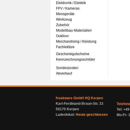
Elektronik / Elektrik
FPV / Kameras
Messgeräte
Werkzeug
Zubehör
Modellbau-Materialien
Outdoor
Merchandising / Kleidung
Fachlektüre
Geschenkgutscheine
Kennzeichnungsschilder
Sonderposten
Abverkauf
freakware GmbH HQ Kerpen
Karl-Ferdinand-Braun-Str. 33
Telefon
50170 Kerpen
Tel: +4
Ladenlokal:
Heute geschlossen
Mo-Fr: 1