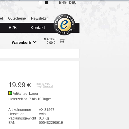
ENG
|
DEU
el
|
Gutscheine
|
Newsletter
B2B
Kontakt
0 Artikel
Warenkorb
0,00 €
19,99
€
inkl. MwSt.
zzgl.
Versand
Artikel auf Lager
Lieferzeit ca. 7 bis 10 Tage*
Artikelnummer
AXI31567
Hersteller
Axial
Packungsgewicht
0,0 Kg
EAN
605482298619