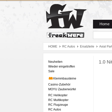
Zum Hauptmenue
Zum Seiteninhalt
Zum Warenkob
Home
HOME
RC Autos
Ersatzteile
Axial Par
1.0 Ni
Neuheiten
Wieder eingetroffen
Sale
Klemmbausteine
Casino-Zubehör
MOYU Zauberwürfel
RC Helikopter
RC Multikopter
RC Flugzeuge
RC Autos