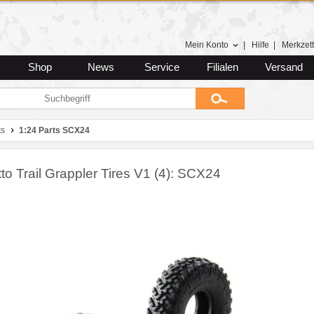
Mein Konto
|
Hilfe
|
Merkzett
Shop
News
Service
Filialen
Versand
ts
1:24 Parts SCX24
tto Trail Grappler Tires V1 (4): SCX24