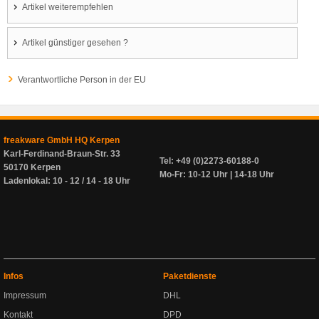
Artikel weiterempfehlen
Artikel günstiger gesehen ?
Verantwortliche Person in der EU
freakware GmbH HQ Kerpen
Karl-Ferdinand-Braun-Str. 33
Tel: +49 (0)2273-60188-0
50170 Kerpen
Mo-Fr: 10-12 Uhr | 14-18 Uhr
Ladenlokal: 10 - 12 / 14 - 18 Uhr
Infos
Paketdienste
Impressum
DHL
Kontakt
DPD