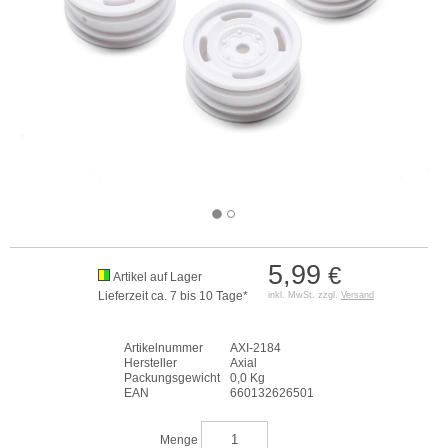
5,99
€
Artikel auf Lager
Lieferzeit ca. 7 bis 10 Tage*
inkl. MwSt. zzgl.
Versand
Artikelnummer
AXI-2184
Hersteller
Axial
Packungsgewicht
0,0 Kg
EAN
660132626501
Menge