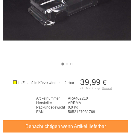
39,99
€
Im Zulauf, in Kürze wieder lieferbar
inkl. MwSt. zzgl.
Versand
Artikelnummer
ARA402210
Hersteller
ARRMA
Packungsgewicht
0,0 Kg
EAN
5052127031769
Benachrichtigen wenn Artikel lieferbar