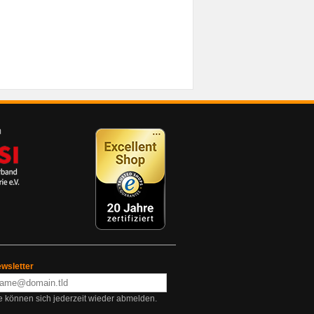
wsletter
e können sich jederzeit wieder abmelden.