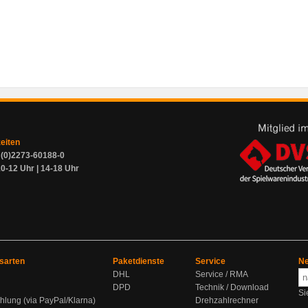
zeiten
9 (0)2273-60188-0
0-12 Uhr | 14-18 Uhr
sarten
Paketdienste
Service
Ne
DHL
Service / RMA
DPD
Technik / Download
Si
hlung (via PayPal/Klarna)
Drehzahlrechner