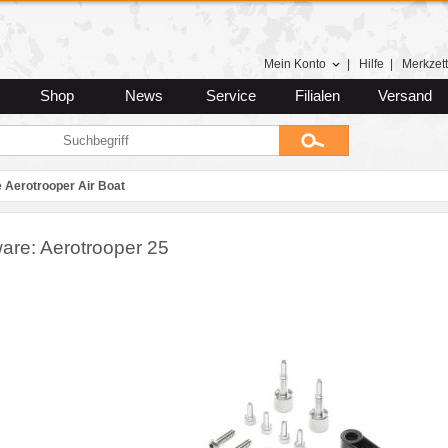
Mein Konto
|
Hilfe
|
Merkzett
Shop
News
Service
Filialen
Versand
e Aerotrooper Air Boat
are: Aerotrooper 25