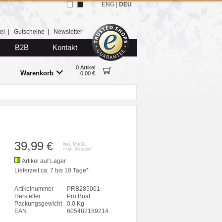
ENG
|
DEU
el
|
Gutscheine
|
Newsletter
B2B
Kontakt
0 Artikel
Warenkorb
0,00 €
39,99
€
inkl. MwSt.
zzgl.
Versand
Artikel auf Lager
Lieferzeit ca. 7 bis 10 Tage*
Artikelnummer
PRB285001
Hersteller
Pro Boat
Packungsgewicht
0,0 Kg
EAN
605482189214