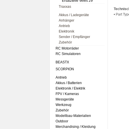
Ersatzteile Veles 29
Traxxas
Technisc
• Part Ty
Akkus / Ladegeräte
Anhänger
Antrieb
Elektronik
Sender / Empfänger
Zubehör
RC Motorräder
RC Simulatoren
BEASTX
SCORPION
Antrieb
Akkus / Batterien
Elektronik / Elektrik
FPV / Kameras
Messgeräte
Werkzeug
Zubehör
Modellbau-Materialien
Outdoor
Merchandising / Kleidung