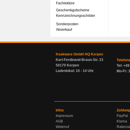
Fachlektüre
Geschenkgutscheine
Kennzeichnungsschilder
Sonderposten
Abverkauf
freakware GmbH HQ Kerpen
Karl-Ferdinand-Braun-Str. 33
Telefon
50170 Kerpen
Tel: +4
Ladenlokal: 10 - 14 Uhr
Mo-Fr: 1
Infos
Zahlung
Impressum
PayPal
AGB
Klarna
Widerruf
Ratenza