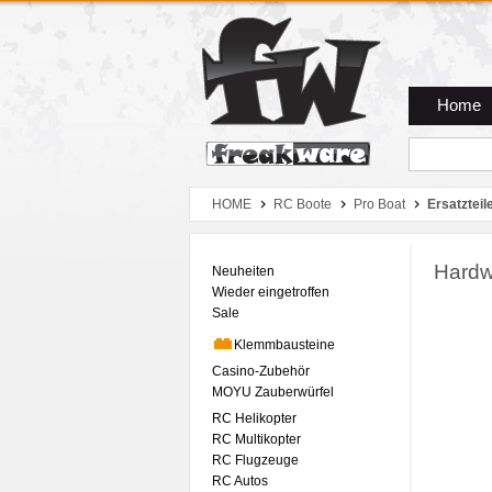
Zum Hauptmenue
Zum Seiteninhalt
Zum Warenkob
Home
HOME
RC Boote
Pro Boat
Ersatzteil
Hardw
Neuheiten
Wieder eingetroffen
Sale
Klemmbausteine
Casino-Zubehör
MOYU Zauberwürfel
RC Helikopter
RC Multikopter
RC Flugzeuge
RC Autos