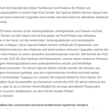
rum iX20 bündelt die besten Funktionen und Features für Piloten von
ungsmodellen in einem High-End Sender. Die Special Edition Version steigert das
nis durch exklusive Upgrades noch weiter und wird damit zur ultimativen Spektrum
erung.
20-Kanal-Sender ist der leistungsstärkste, intelligenteste und Feature-reichste
Sender auf dem Markt und mit ihm geben wir Profi-Piloten das ultimative
 in die Hand, um die modernsten, leistungsstärksten und vielseitigsten
le zu fliegen. Diese Special Edition-Version enthält alle Programmier- und
itätsinnovationen des Originals und bietet weitere exklusive Upgrades, welche die
n ihrer Klasse zu einem absoluten Ausnahmesender machen. Wie bereits die iX20
uch die iX20 SE über Gimbals mit Hallsensoren, welche neben moderner Präzision
ngem Wartungsaufwand eine außergewöhnlich weiche und feinfühlige
euerung bieten. Für diesen Special Edition Sender wurden die Gimbals aus
gem Aluminium gefertigt, was den ergonomischen Komfort nochmals weiter
in hochwertiger Tragegurt im Lanyard-Stil sorgt bei Bedarf für freie Hände. Ein
dition Dual-Senderkoffer aus Aluminium schützt die iX20 SE stilvoll während des
s, egal ob du zu deinem Vereinsflugfeld für ein paar gemütliche Flugstunden
der zu einem Wettbewerb, um dich mit den besten Piloten
zu messen.
dition des smartesten und fortschrittlichsten Spektrum Senders