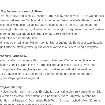
n.
r Touchscreen mit Android Power
ge 5-Zoll große und leicht zu lesende Farb-Display startet (von AUS) in weniger als
en und ist aus dem Schlafmodus binnen einer Sekunde wieder Betriebsbereit.
ssorgeschwindigkeit ist um ca. 250% schneller als in der iX12. Der moderne
en zeigt Daten klar und gut lesbar an und ermöglicht bequem und schnell präzise
ngen an Einstellungen. Der Zugriff erfolgt direkt auf wichtige
ierfunktionen im Sender und
n sind sofort wirksam. Mit dem voll-funktionalen Android Betriebssystem hast du
riff auf eine ständig ansteigende Anzahl von Apps aus dem Google Playstore.
ösendes Farbdisplay
ge und einfach zu lesende Touchscreen mit Android-Technologie bietet eine
sende 720p HD Oberfläche in Farbe mit der Möglichkeit, Expo-Kurven und
 mit größerer Genauigkeit grafisch darzustellen und aktuelle Telemetrie-
 so darzustellen, dass das erraten von Werten aufgrund der ungenauen
ng der Vergangenheit angehört.
e Programmierung
Nutzer werden sich nach dem Einschalten der iX20 gleich zu Hause fühlen. Die
 Version basiert auf der bekannten Spektrum AirWare Firmware, welche bei
endern im Einsatz ist. Das riesige Farb-Touch-Display macht die Menüführung