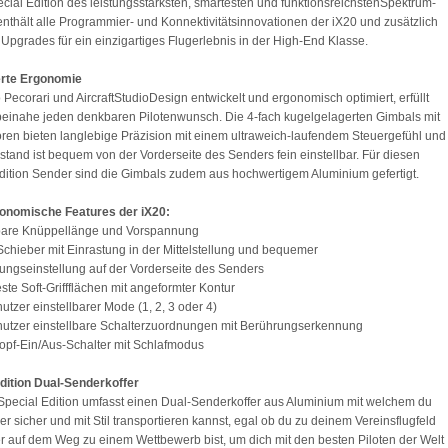
cial Edition des leistungsstärksten, smartesten und funktionsreichstenSpektrum-
nthält alle Programmier- und Konnektivitätsinnovationen der iX20 und zusätzlich
 Upgrades für ein einzigartiges Flugerlebnis in der High-End Klasse.
rte Ergonomie
 Pecorari und AircraftStudioDesign entwickelt und ergonomisch optimiert, erfüllt
beinahe jeden denkbaren Pilotenwunsch. Die 4-fach kugelgelagerten Gimbals mit
ren bieten langlebige Präzision mit einem ultraweich-laufendem Steuergefühl und
stand ist bequem von der Vorderseite des Senders fein einstellbar. Für diesen
dition Sender sind die Gimbals zudem aus hochwertigem Aluminium gefertigt.
onomische Features der iX20:
lbare Knüppellänge und Vorspannung
e Schieber mit Einrastung in der Mittelstellung und bequemer
ngseinstellung auf der Vorderseite des Senders
este Soft-Griffflächen mit angeformter Kontur
utzer einstellbarer Mode (1, 2, 3 oder 4)
utzer einstellbare Schalterzuordnungen mit Berührungserkennung
opf-Ein/Aus-Schalter mit Schlafmodus
dition Dual-Senderkoffer
Special Edition umfasst einen Dual-Senderkoffer aus Aluminium mit welchem du
r sicher und mit Stil transportieren kannst, egal ob du zu deinem Vereinsflugfeld
er auf dem Weg zu einem Wettbewerb bist, um dich mit den besten Piloten der Welt