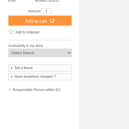
EAN
605482762912
Amount
Add to cart
Add to notepad
Availability in my store
Tell a friend
Seen anywhere cheaper ?
Responsible Person within EU