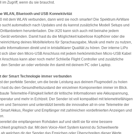
l im Zugriff, wenn du sie brauchst.
he WLAN, Bluetooth und USB Konnektivität
X20 mit dem WLAN verbunden, dann wird sie noch smarter! Die Spektrum AirWare
 sucht automatisch nach Updates und du kannst zusätzliche Modell Setups und
Drittanbietern herunterladen. Die iX20 kann sich auch mit beinahe jedem
 Gerät verbinden. Damit hast du die Möglichkeit kabellose Kopfhörer oder die
heinrichtung deines Mobiltelefons für Sprachausgabe, Musik und mehr zu nutzen,
lle Informationen direkt und in kristallklarer Qualität zu hören. Der interne LiPo
t sich über den Micro-USB Anschluss mit jedem herkömmlichen Micro-USB Kabel
r Anschluss kann aber noch mehr! Schließe Flight Controller und zusätzliche
 den Sender an oder verbinde ihn damit mit deinem PC oder Laptop.
it der Smart Technologie immer verbunden
ist der perfekte Sender, um die beste Leistung aus deinem Flugmodell zu holen
 hast du den Gesundheitszustand der einzelnen Komponenten immer im Blick.
baute Telemetrie-Fähigkeit liefert dir kritische Informationen wie Akkuspannung,
peratur und mehr in Echtzeit. Der Sender ist voll kompatibel mit telemetriefähigen
n und Sensoren und unterstützt bereits die innovative all-in-one Telemetrie der
Smart Akkus, Regler und Empfänger mit zahlreichen vordefinierten Anzeigen und
en.
bereitet die empfangenen Rohdaten auf und stellt sie für eine bessere
ichkeit graphisch dar. Mit dem Voice-Alert System kannst du Schwellwerte
, ab welchen dir der Sender das Erreichen oder Überschreiten dieser Werte