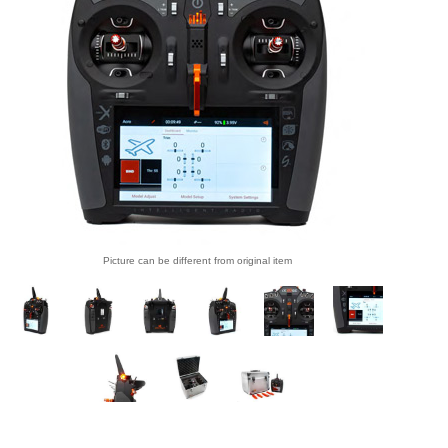
Picture can be different from original item