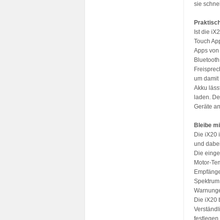
sie schnel
Praktisc
Ist die i
Touch App
Apps von 
Bluetooth
Freisprec
um damit a
Akku läss
laden. De
Geräte an
Bleibe m
Die iX20 
und dabei
Die einge
Motor-Tem
Empfänger
Spektrum 
Warnung
Die iX20 
Verständl
festlegen