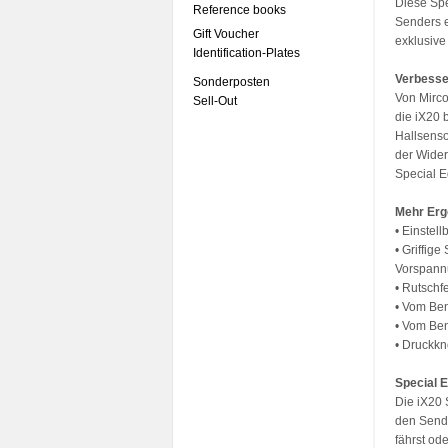
Diese Spe
Reference books
Senders e
Gift Voucher
exklusive
Identification-Plates
Verbesse
Sonderposten
Von Mirco
Sell-Out
die iX20 
Hallsenso
der Wider
Special E
Mehr Erg
• Einstel
• Griffig
Vorspannu
• Rutschf
• Vom Ben
• Vom Ben
• Druckkn
Special E
Die iX20 
den Sende
fährst od