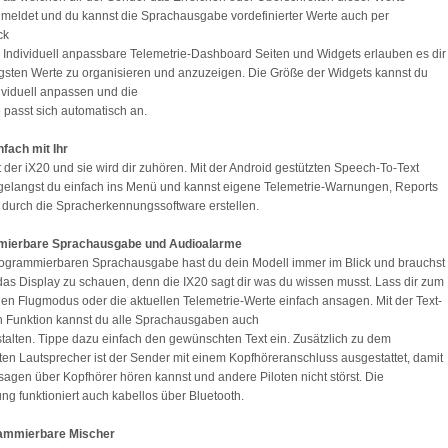
 meldet und du kannst die Sprachausgabe vordefinierter Werte auch per
ck
 Individuell anpassbare Telemetrie-Dashboard Seiten und Widgets erlauben es dir
igsten Werte zu organisieren und anzuzeigen. Die Größe der Widgets kannst du
ividuell anpassen und die
 passt sich automatisch an.
nfach mit Ihr
t der iX20 und sie wird dir zuhören. Mit der Android gestützten Speech-To-Text
gelangst du einfach ins Menü und kannst eigene Telemetrie-Warnungen, Reports
durch die Spracherkennungssoftware erstellen.
ierbare Sprachausgabe und Audioalarme
rogrammierbaren Sprachausgabe hast du dein Modell immer im Blick und brauchst
 das Display zu schauen, denn die IX20 sagt dir was du wissen musst. Lass dir zum
den Flugmodus oder die aktuellen Telemetrie-Werte einfach ansagen. Mit der Text-
 Funktion kannst du alle Sprachausgaben auch
stalten. Tippe dazu einfach den gewünschten Text ein. Zusätzlich zu dem
en Lautsprecher ist der Sender mit einem Kopfhöreranschluss ausgestattet, damit
sagen über Kopfhörer hören kannst und andere Piloten nicht störst. Die
ng funktioniert auch kabellos über Bluetooth.
ammierbare Mischer