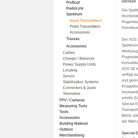
German
ProBoat
RadioLink
Die Spekt
Spektrum
Hochleist
Hand Transmitters
Flugerleb
Pistol Transmitters
Fernsteu
Accessories
Traxxas
Der iX20 
Spektrum-
Accessories
Werkzeuge
Cables
Flugmodel
Charger / Balancer
Konnektiv
Power Supply Units
iX20 SE i
Locating
verfügt a
Servos
und geri
Stabilization Systems
Knüppelst
Connectors & Jacks
hochwerti
Telemetrie
erhöht. E
FPV / Cameras
Special E
Measuring Tools
Transport
Tools
fährst, o
Accessories
der Welt 
Building Material
Outdoor
Special E
Merchandising