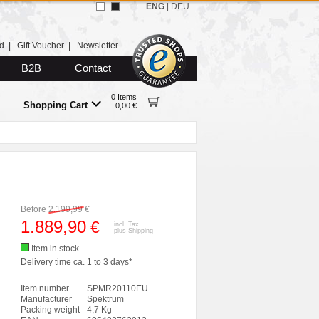
ENG
|
DEU
d
|
Gift Voucher
|
Newsletter
B2B
Contact
0 Items
Shopping Cart
0,00 €
Before
2.199,99
€
1.889,90
€
incl. Tax
plus
Shipping
Item in stock
Delivery time ca. 1 to 3 days*
Item number
SPMR20110EU
Manufacturer
Spektrum
Packing weight
4,7 Kg