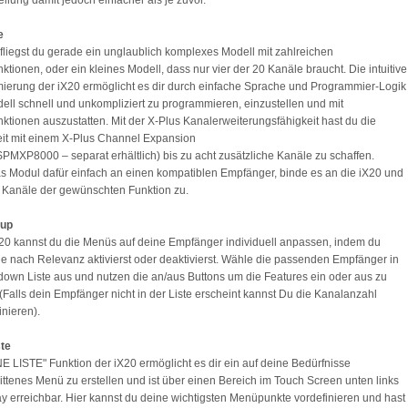
ellung damit jedoch einfacher als je zuvor.
e
t fliegst du gerade ein unglaublich komplexes Modell mit zahlreichen
ktionen, oder ein kleines Modell, dass nur vier der 20 Kanäle braucht. Die intuitive
erung der iX20 ermöglicht es dir durch einfache Sprache und Programmier-Logik
ell schnell und unkompliziert zu programmieren, einzustellen und mit
ktionen auszustatten. Mit der X-Plus Kanalerweiterungsfähigkeit hast du die
it mit einem X-Plus Channel Expansion
PMXP8000 – separat erhältlich) bis zu acht zusätzliche Kanäle zu schaffen.
s Modul dafür einfach an einen kompatiblen Empfänger, binde es an die iX20 und
 Kanäle der gewünschten Funktion zu.
tup
X20 kannst du die Menüs auf deine Empfänger individuell anpassen, indem du
je nach Relevanz aktivierst oder deaktivierst. Wähle die passenden Empfänger in
down Liste aus und nutzen die an/aus Buttons um die Features ein oder aus zu
 (Falls dein Empfänger nicht in der Liste erscheint kannst Du die Kanalanzahl
inieren).
ste
E LISTE" Funktion der iX20 ermöglicht es dir ein auf deine Bedürfnisse
ttenes Menü zu erstellen und ist über einen Bereich im Touch Screen unten links
y erreichbar. Hier kannst du deine wichtigsten Menüpunkte vordefinieren und hast