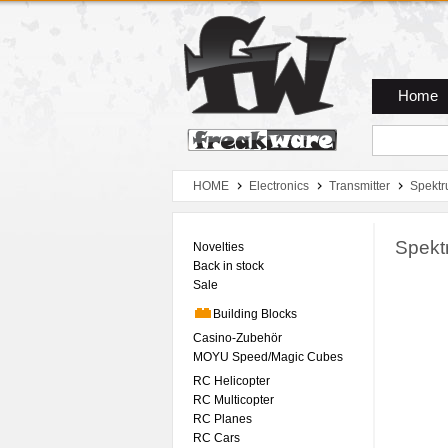
Zum Hauptmenue
Zum Seiteninhalt
Zum Warenkob
Home
HOME
Electronics
Transmitter
Spekt
Spekt
Novelties
Back in stock
Sale
Building Blocks
Casino-Zubehör
MOYU Speed/Magic Cubes
RC Helicopter
RC Multicopter
RC Planes
RC Cars