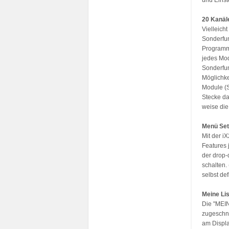
und Einst
20 Kanäl
Vielleich
Sonderfun
Programmi
jedes Mod
Sonderfun
Möglichke
Module (S
Stecke da
weise die
Menü Se
Mit der i
Features 
der drop-
schalten.
selbst def
Meine Li
Die "MEIN
zugeschni
am Displa