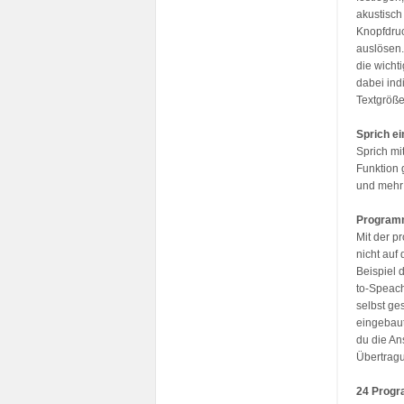
akustisch
Knopfdru
auslösen.
die wicht
dabei ind
Textgröße
Sprich ei
Sprich mi
Funktion 
und mehr 
Programm
Mit der p
nicht auf
Beispiel 
to-Speach
selbst ge
eingebaut
du die An
Übertragu
24 Progr