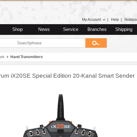
My Account
|
Help
|
Notepa
Shop
News
Service
Branches
Shipping
rum
Hand Transmitters
rum iX20SE Special Edition 20-Kanal Smart Sender