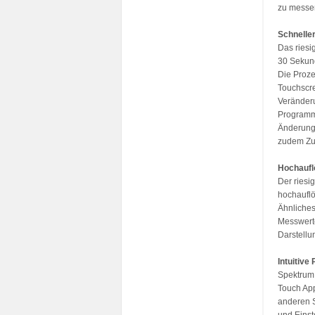
zu messe
Schnelle
Das riesi
30 Sekund
Die Proze
Touchscre
Veränderu
Programm
Änderunge
zudem Zug
Hochaufl
Der riesi
hochauflö
Ähnliches
Messwerte
Darstellu
Intuitiv
Spektrum 
Touch App
anderen S