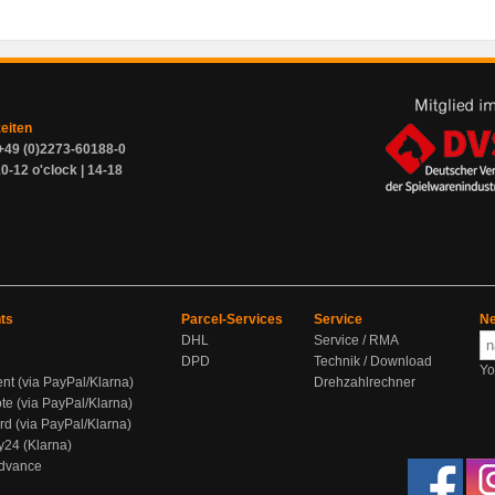
zeiten
+49 (0)2273-60188-0
0-12 o'clock | 14-18
ts
Parcel-Services
Service
Ne
DHL
Service / RMA
DPD
Technik / Download
Yo
ent (via PayPal/Klarna)
Drehzahlrechner
te (via PayPal/Klarna)
rd (via PayPal/Klarna)
y24 (Klarna)
Advance