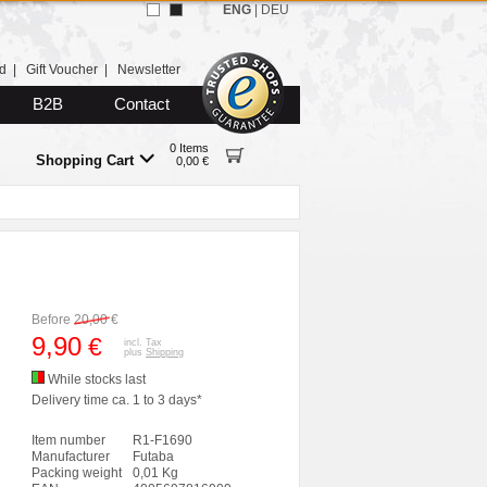
ENG
|
DEU
d
|
Gift Voucher
|
Newsletter
B2B
Contact
0 Items
Shopping Cart
0,00 €
Before
20,00
€
9,90
€
incl. Tax
plus
Shipping
While stocks last
Delivery time ca. 1 to 3 days*
Item number
R1-F1690
Manufacturer
Futaba
Packing weight
0,01 Kg