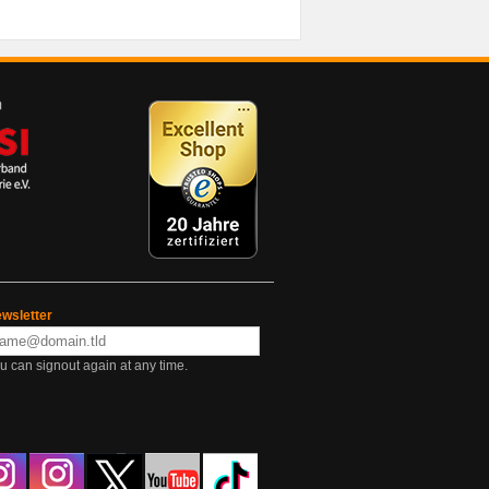
wsletter
u can signout again at any time.