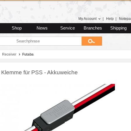
My Account
|
Help
|
Notepa
Shop
News
Service
Branches
Shipping
Receiver
Futaba
 Klemme für PSS - Akkuweiche