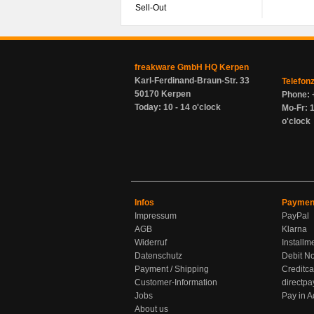
Sell-Out
freakware GmbH HQ Kerpen
Karl-Ferdinand-Braun-Str. 33
Telefon
50170 Kerpen
Phone: 
Today: 10 - 14 o'clock
Mo-Fr: 1
o'clock
Infos
Paymen
Impressum
PayPal
AGB
Klarna
Widerruf
Installm
Datenschutz
Debit No
Payment / Shipping
Creditca
Customer-Information
directpa
Jobs
Pay in 
About us