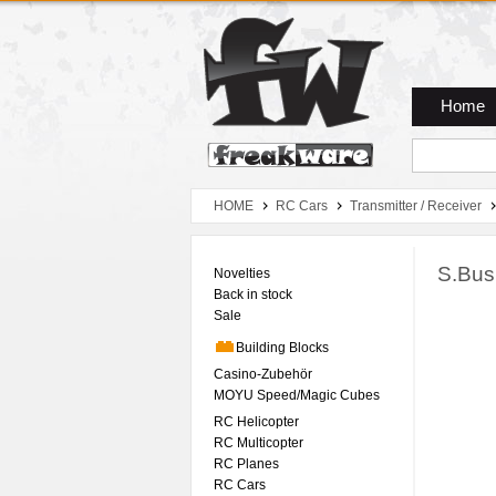
Zum Hauptmenue
Zum Seiteninhalt
Zum Warenkob
Home
HOME
RC Cars
Transmitter / Receiver
S.Bus
Novelties
Back in stock
Sale
Building Blocks
Casino-Zubehör
MOYU Speed/Magic Cubes
RC Helicopter
RC Multicopter
RC Planes
RC Cars