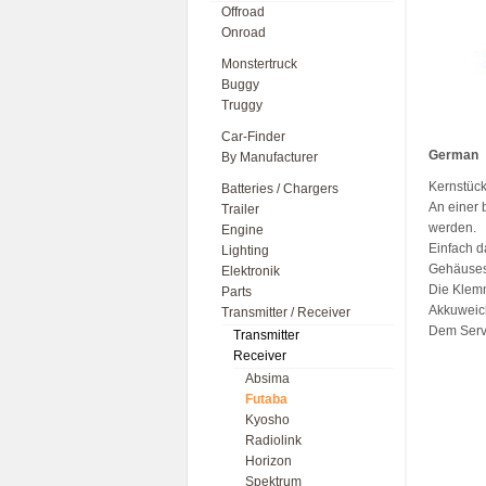
Offroad
Onroad
Monstertruck
Buggy
Truggy
Car-Finder
German
By Manufacturer
Kernstüc
Batteries / Chargers
An einer 
Trailer
werden.
Engine
Einfach d
Lighting
Gehäusesc
Elektronik
Die Klemm
Parts
Akkuweich
Transmitter / Receiver
Dem Servo
Transmitter
Receiver
Absima
Futaba
Kyosho
Radiolink
Horizon
Spektrum