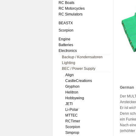
RC Boats
RC Motorcycles
RC Simulators
BEASTX
Scorpion
Engine
Batteries
Electronics
Backup / Kondensatoren
Lighting
BEC / Power Supply
Align
CastleCreations
Gryphon
German
Helitron
Der MULTI
Hobbywing
Anstecken
JETI
Er ist wich
Li-Polar
Denn scho
MTTEC
ein Funke
RCTimer
Nach eine
Scorpion
(erhöhte
Simprop