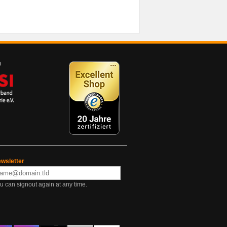
wsletter
u can signout again at any time.