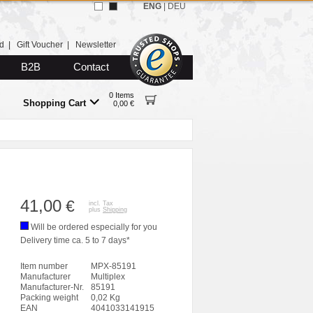
ENG
|
DEU
d
|
Gift Voucher
|
Newsletter
B2B
Contact
0 Items
Shopping Cart
0,00 €
41,00
€
incl. Tax
plus
Shipping
Will be ordered especially for you
Delivery time ca. 5 to 7 days*
Item number
MPX-85191
Manufacturer
Multiplex
Manufacturer-Nr.
85191
Packing weight
0,02 Kg
EAN
4041033141915