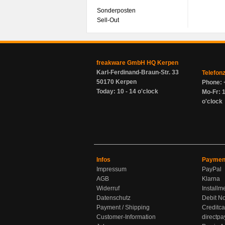
Sonderposten
Sell-Out
freakware GmbH HQ Kerpen
Karl-Ferdinand-Braun-Str. 33
Telefon
50170 Kerpen
Phone: 
Today: 10 - 14 o'clock
Mo-Fr: 1
o'clock
Infos
Paymen
Impressum
PayPal
AGB
Klarna
Widerruf
Installm
Datenschutz
Debit No
Payment / Shipping
Creditca
Customer-Information
directpa