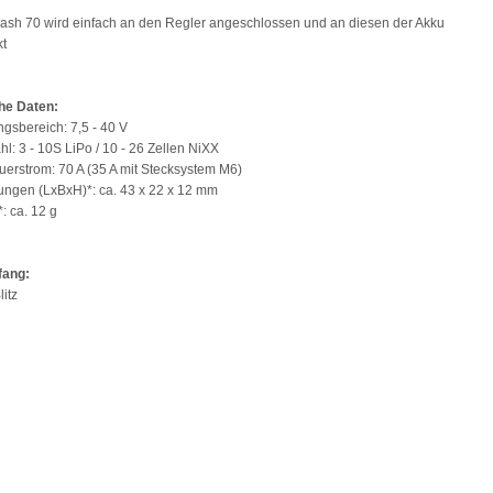
lash 70 wird einfach an den Regler angeschlossen und an diesen der Akku
kt
he Daten:
gsbereich: 7,5 - 40 V
hl: 3 - 10S LiPo / 10 - 26 Zellen NiXX
uerstrom: 70 A (35 A mit Stecksystem M6)
ngen (LxBxH)*: ca. 43 x 22 x 12 mm
: ca. 12 g
fang:
litz