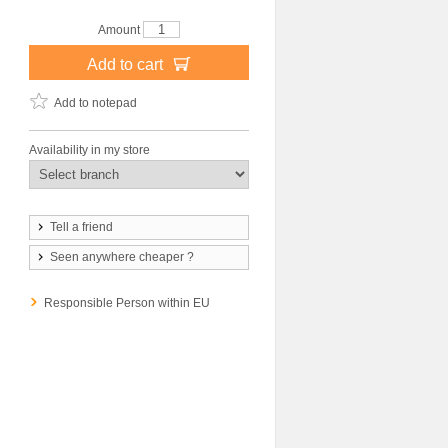
Amount
Add to cart
Add to notepad
Availability in my store
Tell a friend
Seen anywhere cheaper ?
Responsible Person within EU