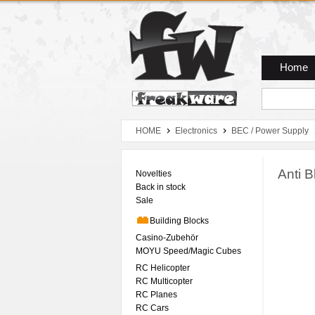
Zum Hauptmenue
Zum Seiteninhalt
Zum Warenkob
Home
HOME
Electronics
BEC / Power Supply
Anti B
Novelties
Back in stock
Sale
Building Blocks
Casino-Zubehör
MOYU Speed/Magic Cubes
RC Helicopter
RC Multicopter
RC Planes
RC Cars