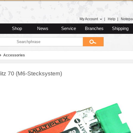
My Account
|
Help
|
Notepa
Shop
News
Service
Branches
Shipping
Accessories
litz 70 (M6-Stecksystem)