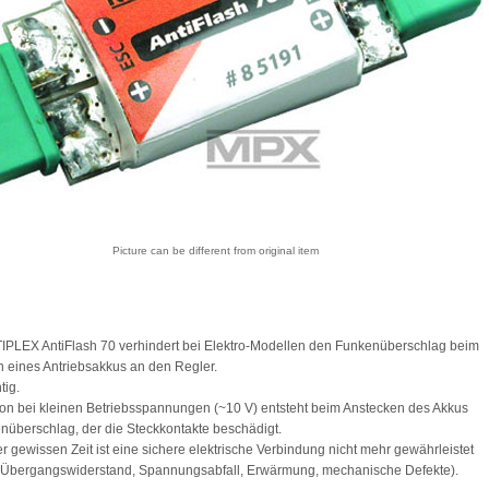
Picture can be different from original item
PLEX AntiFlash 70 verhindert bei Elektro-Modellen den Funkenüberschlag beim
 eines Antriebsakkus an den Regler.
tig.
n bei kleinen Betriebsspannungen (~10 V) entsteht beim Anstecken des Akkus
nüberschlag, der die Steckkontakte beschädigt.
r gewissen Zeit ist eine sichere elektrische Verbindung nicht mehr gewährleistet
r Übergangswiderstand, Spannungsabfall, Erwärmung, mechanische Defekte).