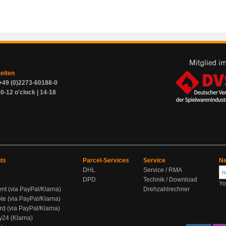
zeiten
+49 (0)2273-60188-0
0-12 o'clock | 14-18
ts
Parcel-Services
Service
Ne
DHL
Service / RMA
DPD
Technik / Download
Yo
ent (via PayPal/Klarna)
Drehzahlrechner
te (via PayPal/Klarna)
rd (via PayPal/Klarna)
y24 (Klarna)