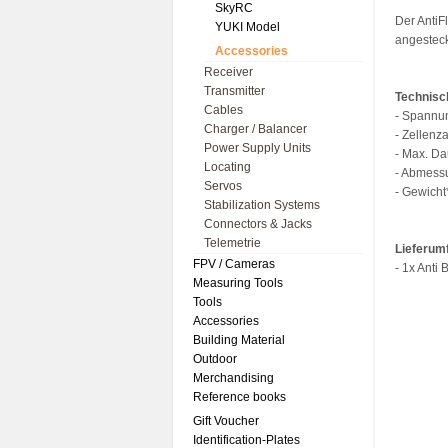
SkyRC
Der AntiF
YUKI Model
angestec
Accessories
Receiver
Transmitter
Technisc
Cables
- Spannun
Charger / Balancer
- Zellenza
Power Supply Units
- Max. Da
Locating
- Abmessu
Servos
- Gewicht*
Stabilization Systems
Connectors & Jacks
Telemetrie
Lieferum
FPV / Cameras
- 1x Anti B
Measuring Tools
Tools
Accessories
Building Material
Outdoor
Merchandising
Reference books
Gift Voucher
Identification-Plates