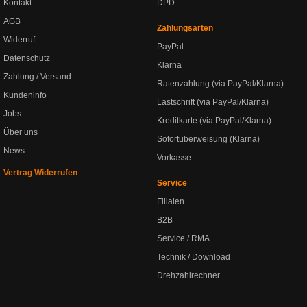
Kontakt
DPD
AGB
Zahlungsarten
Widerruf
PayPal
Datenschutz
Klarna
Zahlung / Versand
Ratenzahlung (via PayPal/Klarna)
Kundeninfo
Lastschrift (via PayPal/Klarna)
Jobs
Kreditkarte (via PayPal/Klarna)
Über uns
Sofortüberweisung (Klarna)
News
Vorkasse
Vertrag Widerrufen
Service
Filialen
B2B
Service / RMA
Technik / Download
Drehzahlrechner