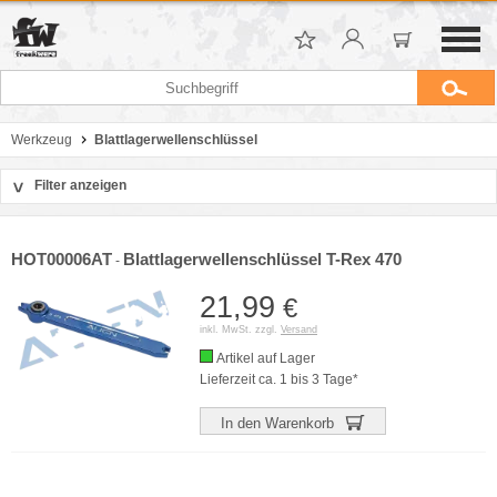
Werkzeug
Blattlagerwellenschlüssel
Filter anzeigen
>
Sortierung
Hersteller
HOT00006AT
Blattlagerwellenschlüssel T-Rex 470
-
Preis
21,99
€
inkl. MwSt. zzgl.
Versand
Artikel auf Lager
Lieferzeit ca. 1 bis 3 Tage*
In den Warenkorb