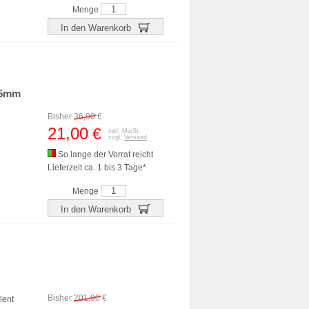
Menge
In den Warenkorb
.5mm
Bisher
36,90
€
21,00
€
inkl. MwSt.
zzgl.
Versand
So lange der Vorrat reicht
Lieferzeit ca. 1 bis 3 Tage*
Menge
In den Warenkorb
Bisher
201,90
€
lent