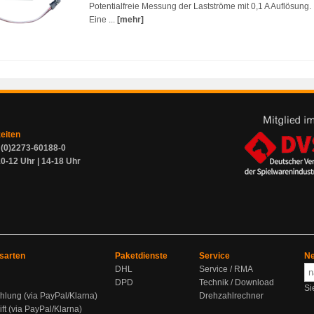
Potentialfreie Messung der Lastströme mit 0,1 A Auflösung.
Eine ...
[mehr]
zeiten
9 (0)2273-60188-0
0-12 Uhr | 14-18 Uhr
sarten
Paketdienste
Service
Ne
DHL
Service / RMA
DPD
Technik / Download
Si
hlung (via PayPal/Klarna)
Drehzahlrechner
ift (via PayPal/Klarna)