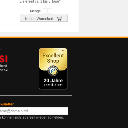
Lieferzeit ca. 1 bis 3 Tage*
Menge
In den Warenkorb
wsletter
e können sich jederzeit wieder abmelden.