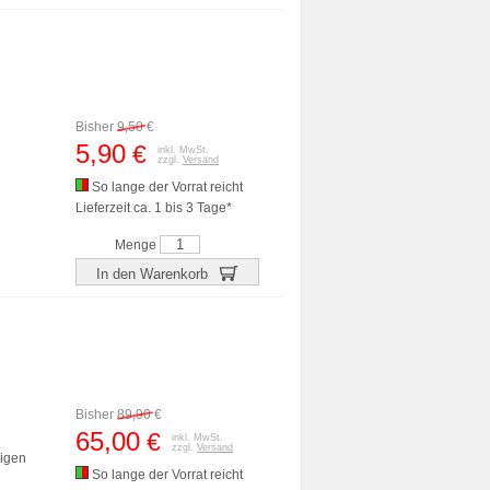
Bisher
9,50
€
5,90
€
inkl. MwSt.
zzgl.
Versand
So lange der Vorrat reicht
Lieferzeit ca. 1 bis 3 Tage*
Menge
In den Warenkorb
Bisher
89,90
€
65,00
€
inkl. MwSt.
zzgl.
Versand
sigen
So lange der Vorrat reicht