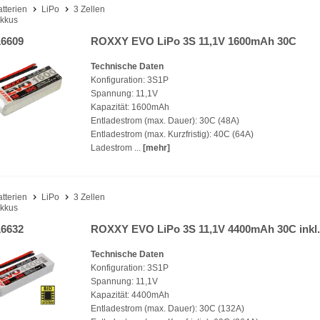
atterien
LiPo
3 Zellen
kkus
6609
ROXXY EVO LiPo 3S 11,1V 1600mAh 30C
Technische Daten
Konfiguration: 3S1P
Spannung: 11,1V
Kapazität: 1600mAh
Entladestrom (max. Dauer): 30C (48A)
Entladestrom (max. Kurzfristig): 40C (64A)
Ladestrom ...
[mehr]
atterien
LiPo
3 Zellen
kkus
6632
ROXXY EVO LiPo 3S 11,1V 4400mAh 30C inkl.
Technische Daten
Konfiguration: 3S1P
Spannung: 11,1V
Kapazität: 4400mAh
Entladestrom (max. Dauer): 30C (132A)