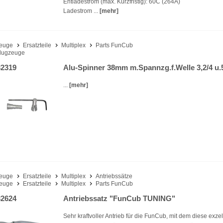
Entladestrom (max. Kurzfristig): 60C (264A)
Ladestrom ...
[mehr]
euge
Ersatzteile
Multiplex
Parts FunCub
lugzeuge
2319
Alu-Spinner 38mm m.Spannzg.f.Welle 3,2/4 u
...
[mehr]
euge
Ersatzteile
Multiplex
Antriebssätze
euge
Ersatzteile
Multiplex
Parts FunCub
2624
Antriebssatz "FunCub TUNING"
Sehr kraftvoller Antrieb für die FunCub, mit dem diese exzel