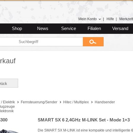
Mein Konto
|
Hilfe
|
Merkzett
Shop
News
Service
Filialen
Versand
rkauf
rück
 / Elektrik
Fernsteuerung/Sender
Hitec / Multiplex
Handsender
lugzeuge
lektronik
300
SMART SX 6 2,4GHz M-LINK Set - Mode 1+3
Die SMART SX M-LINK ist eine kompakte und intelligente 6