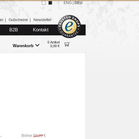
ENG
|
DEU
el
|
Gutscheine
|
Newsletter
B2B
Kontakt
0 Artikel
Warenkorb
0,00 €
Bisher
99,90
€
-