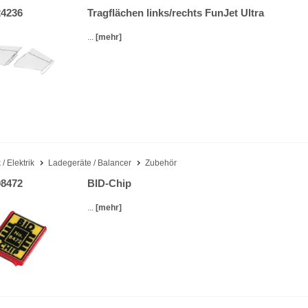
4236
Tragflächen links/rechts FunJet Ultra
...
[mehr]
 / Elektrik
Ladegeräte / Balancer
Zubehör
8472
BID-Chip
...
[mehr]