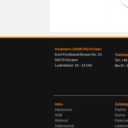
freakware GmbH HQ Kerpen
Karl-Ferdinand-Braun-Str. 33
Telefon
50170 Kerpen
Tel: +4
Ladenlokal: 10 - 14 Uhr
Mo-Fr: 1
Infos
Zahlung
Impressum
PayPal
AGB
Klarna
Widerruf
Ratenza
Datenschutz
Lastschr