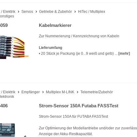
 / Elektrik
Servos
Getriebe & Zubehör
HiTec / Multiplex
onstiges
059
Kabelmarkierer
Zur Nummerierung / Kennzeichnung von Kabeln
Lieferumfang
• 20 Stück je Packung (je 0...9 weiß und gelb) ...
[mehr]
 / Elektrik
Empfänger
Multiplex M-LINK
Telemetrie/Zubehör
lektronik
406
Strom-Sensor 150A Futaba FASSTest
Strom-Sensor 150A für FUTABA FASSTest
Zur Optimierung der Modellantriebe und/oder zur zuverläs
Anzeige der Akku-Restkapazität.