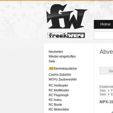
Zum Hauptmenue
Zum Seiteninhalt
Zum Warenkob
Home
Abve
Neuheiten
Wieder eingetroffen
Sale
Klemmbausteine
Zu
Casino-Zubehör
MOYU Zauberwürfel
RC Helikopter
Elektronik
RC Multikopter
Sale
F
Sale
E
RC Flugzeuge
RC Autos
MPX-15
RC Boote
RC Motorräder