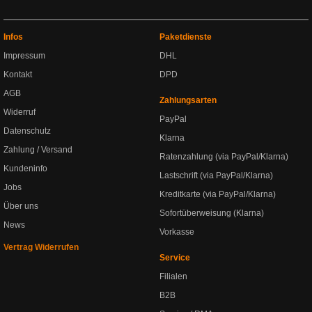
Infos
Paketdienste
Impressum
DHL
Kontakt
DPD
AGB
Zahlungsarten
Widerruf
PayPal
Datenschutz
Klarna
Zahlung / Versand
Ratenzahlung (via PayPal/Klarna)
Kundeninfo
Lastschrift (via PayPal/Klarna)
Jobs
Kreditkarte (via PayPal/Klarna)
Über uns
Sofortüberweisung (Klarna)
News
Vorkasse
Vertrag Widerrufen
Service
Filialen
B2B