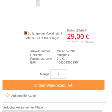
Bisher
45,90
€
So lange der Vorrat reicht
29,00
€
Lieferzeit ca. 1 bis 3 Tage*
inkl. MwSt. zzgl.
Versand
Artikelnummer
MPX-157390
Hersteller
Multiplex
Packungsgewicht
0,1 Kg
EAN
4041033053904
Menge
In den Warenkorb
Auf den Merkzettel
Verfügbarkeit in meiner Filiale