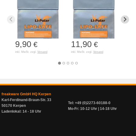
9,90
11,90
7,
€
€
inkl. MwSt. zzgl.
Versand
inkl. MwSt. zzgl.
Versand
inkl. 
freakware GmbH HQ Kerpen
Karl-Ferdinand-Braun-Str. 33
Tel: +49 (0)2273-60188-0
50170 Kerpen
Mo-Fr: 10-12 Uhr | 14-18 Uhr
Ladenlokal: 14 - 18 Uhr