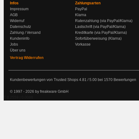
Infos
Zahlungsarten
Impressum
PayPal
AGB
Klarna
Widerruf
Ratenzahlung (via PayPal/Klarna)
Datenschutz
Lastschrift (via PayPal/Klarna)
Zahlung / Versand
Kreditkarte (via PayPal/Klarna)
Kundeninfo
Sofortüberweisung (Klarna)
Jobs
Vorkasse
Über uns
Vertrag Widerrufen
Kundenbewertungen von Trusted Shops
4.81
/
5.00
bei
1570
Bewertungen
© 1997 - 2026 by freakware GmbH
T 0.2559 | 0.0088