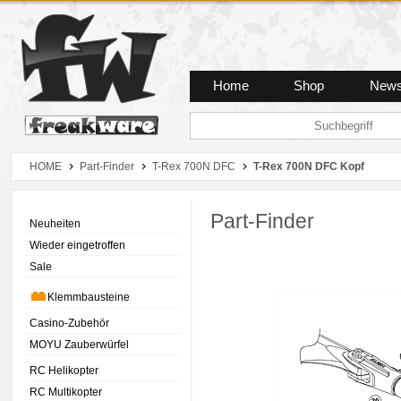
Zum Hauptmenue
Zum Seiteninhalt
Zum Warenkob
Home
Shop
New
HOME
Part-Finder
T-Rex 700N DFC
T-Rex 700N DFC Kopf
Part-Finder
Neuheiten
Wieder eingetroffen
Sale
Klemmbausteine
Casino-Zubehör
MOYU Zauberwürfel
RC Helikopter
RC Multikopter