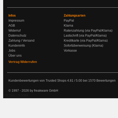
Infos
Zahlungsarten
Impressum
PayPal
AGB
Klarna
Widerruf
Ratenzahlung (via PayPal/Klarna)
Datenschutz
Lastschrift (via PayPal/Klarna)
Zahlung / Versand
Kreditkarte (via PayPal/Klarna)
Kundeninfo
Sofortüberweisung (Klarna)
Jobs
Vorkasse
Über uns
Vertrag Widerrufen
Kundenbewertungen von Trusted Shops
4.81
/
5.00
bei
1570
Bewertungen
© 1997 - 2026 by freakware GmbH
T 0.2381 | 0.0084