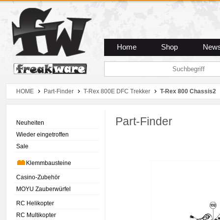
Zum Hauptmenue
Zum Seiteninhalt
Zum Warenkob
Home
Shop
New
HOME
Part-Finder
T-Rex 800E DFC Trekker
T-Rex 800 Chassis2
Part-Finder
Neuheiten
Wieder eingetroffen
Sale
Klemmbausteine
Casino-Zubehör
MOYU Zauberwürfel
RC Helikopter
RC Multikopter