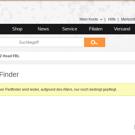
Mein Konto
|
Hilfe
|
Merkzett
Shop
News
Service
Filialen
Versand
V2 Head FBL
Finder
er Partfinder wird leider, aufgrund des Alters, nur noch bedingt gepflegt.