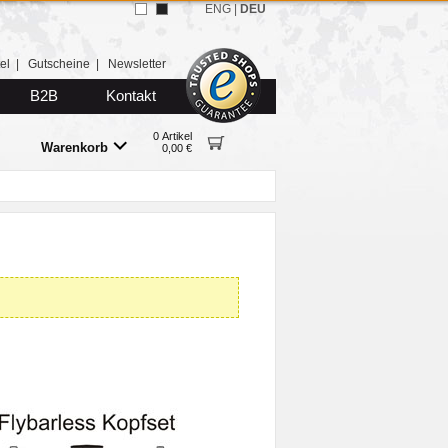
ENG
|
DEU
el
|
Gutscheine
|
Newsletter
B2B
Kontakt
0 Artikel
Warenkorb
0,00 €