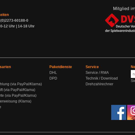
zeiten
9 (0)2273-60188-0
0-12 Uhr | 14-18 Uhr
sarten
Paketdienste
Service
Ne
DHL
Service / RMA
DPD
Technik / Download
Si
hlung (via PayPal/Klarna)
Drehzahlrechner
ift (via PayPal/Klarna)
rte (via PayPal/Klarna)
berweisung (Klarna)
e