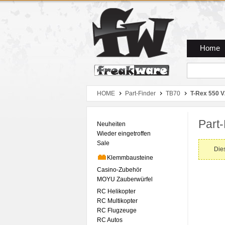
Zum Hauptmenue
Zum Seiteninhalt
Zum Warenkob
Home
HOME
Part-Finder
TB70
T-Rex 550 
Part-
Neuheiten
Wieder eingetroffen
Sale
Dies
Klemmbausteine
Casino-Zubehör
MOYU Zauberwürfel
RC Helikopter
RC Multikopter
RC Flugzeuge
RC Autos