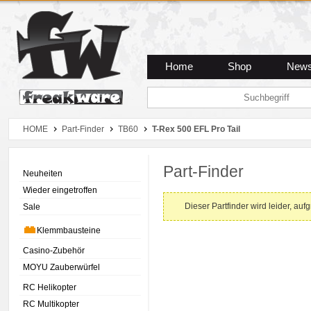
Zum Hauptmenue
Zum Seiteninhalt
Zum Warenkob
Home
Shop
New
HOME
Part-Finder
TB60
T-Rex 500 EFL Pro Tail
Part-Finder
Neuheiten
Wieder eingetroffen
Dieser Partfinder wird leider, auf
Sale
Klemmbausteine
Casino-Zubehör
MOYU Zauberwürfel
RC Helikopter
RC Multikopter