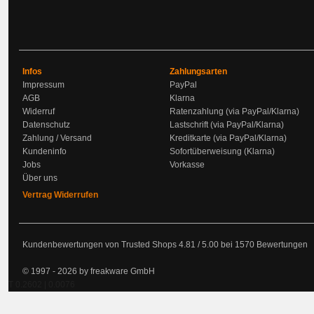
Infos
Zahlungsarten
Impressum
PayPal
AGB
Klarna
Widerruf
Ratenzahlung (via PayPal/Klarna)
Datenschutz
Lastschrift (via PayPal/Klarna)
Zahlung / Versand
Kreditkarte (via PayPal/Klarna)
Kundeninfo
Sofortüberweisung (Klarna)
Jobs
Vorkasse
Über uns
Vertrag Widerrufen
Kundenbewertungen von Trusted Shops
4.81
/
5.00
bei
1570
Bewertungen
© 1997 - 2026 by freakware GmbH
T 0.2602 | 0.0076