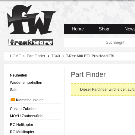
Zum Hauptmenue
Zum Seiteninhalt
Zum Warenkob
Home
Shop
New
HOME
Part-Finder
TB40
T-Rex 600 EFL Pro Head FBL
Part-Finder
Neuheiten
Wieder eingetroffen
Dieser Partfinder wird leider, auf
Sale
Klemmbausteine
Casino-Zubehör
MOYU Zauberwürfel
RC Helikopter
RC Multikopter