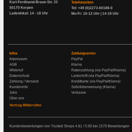
Karl-Ferdinand-Braun-Str. 33
Telefonzeiten
50170 Kerpen
Tel: +49 (0)2273-60188-0
Ladenlokal: 14 - 18 Uhr
Mo-Fr: 10-12 Uhr | 14-18 Uhr
Infos
Zahlungsarten
Impressum
PayPal
AGB
Klarna
Widerruf
Ratenzahlung (via PayPal/Klarna)
Datenschutz
Lastschrift (via PayPal/Klarna)
Zahlung / Versand
Kreditkarte (via PayPal/Klarna)
Kundeninfo
Sofortüberweisung (Klarna)
Jobs
Vorkasse
Über uns
Vertrag Widerrufen
Kundenbewertungen von Trusted Shops
4.81
/
5.00
bei
1570
Bewertungen