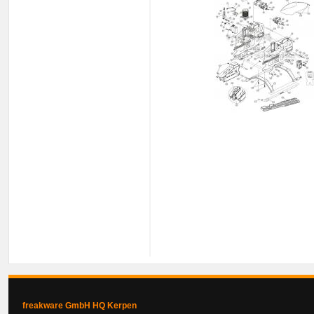
freakware GmbH HQ Kerpen