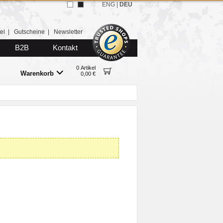
ENG
|
DEU
el
|
Gutscheine
|
Newsletter
B2B
Kontakt
0 Artikel
Warenkorb
0,00 €