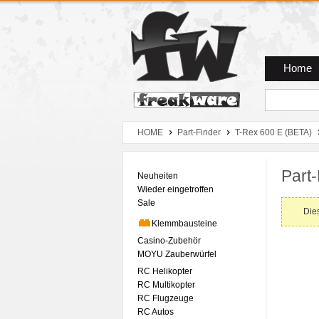
Zum Hauptmenue
Zum Seiteninhalt
Zum Warenkob
Home
HOME
Part-Finder
T-Rex 600 E (BETA)
Part-
Neuheiten
Wieder eingetroffen
Sale
Dies
Klemmbausteine
Casino-Zubehör
MOYU Zauberwürfel
RC Helikopter
RC Multikopter
RC Flugzeuge
RC Autos