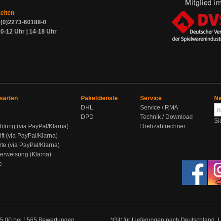
zeiten
9 (0)2273-60188-0
0-12 Uhr | 14-18 Uhr
sarten
Paketdienste
Service
Ne
DHL
Service / RMA
DPD
Technik / Download
Si
hlung (via PayPal/Klarna)
Drehzahlrechner
ift (via PayPal/Klarna)
rte (via PayPal/Klarna)
berweisung (Klarna)
e
5.00
bei
1565
Bewertungen
*Gilt für Lieferungen nach Deutschland. 