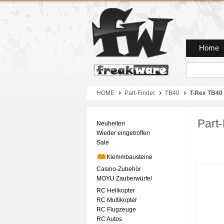
Zum Hauptmenue
Zum Seiteninhalt
Zum Warenkob
Home
HOME
Part-Finder
TB40
T-Rex TB40 
Part-
Neuheiten
Wieder eingetroffen
Sale
Klemmbausteine
Casino-Zubehör
MOYU Zauberwürfel
RC Helikopter
RC Multikopter
RC Flugzeuge
RC Autos