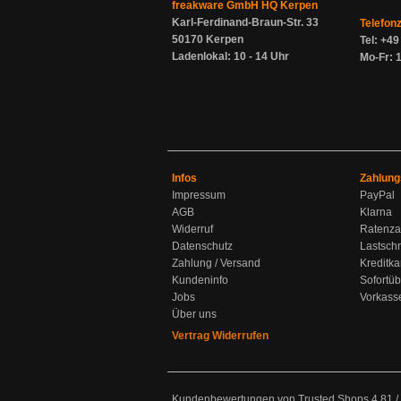
freakware GmbH HQ Kerpen
Karl-Ferdinand-Braun-Str. 33
Telefon
50170 Kerpen
Tel: +4
Ladenlokal: 10 - 14 Uhr
Mo-Fr: 1
Infos
Zahlung
Impressum
PayPal
AGB
Klarna
Widerruf
Ratenza
Datenschutz
Lastschr
Zahlung / Versand
Kreditka
Kundeninfo
Sofortü
Jobs
Vorkass
Über uns
Vertrag Widerrufen
Kundenbewertungen von Trusted Shops
4.81
/