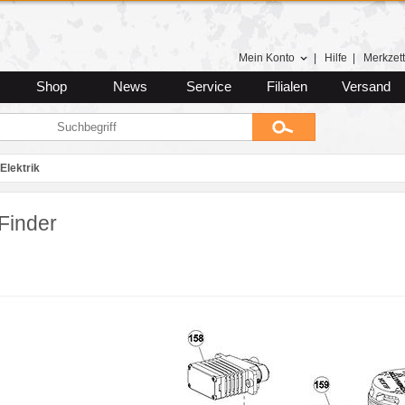
Mein Konto
|
Hilfe
|
Merkzett
Shop
News
Service
Filialen
Versand
Elektrik
Finder