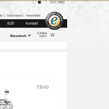
ENG
|
DEU
el
|
Gutscheine
|
Newsletter
B2B
Kontakt
0 Artikel
Warenkorb
0,00 €