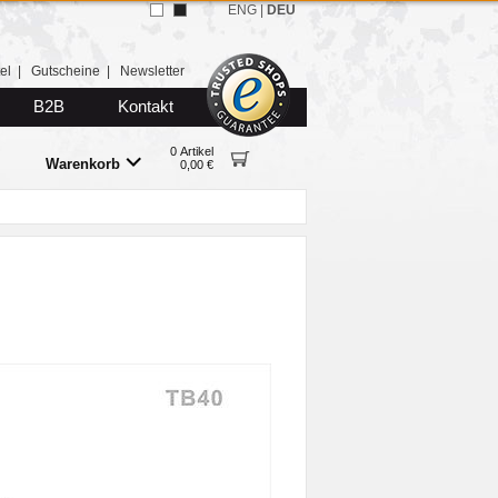
ENG
|
DEU
el
|
Gutscheine
|
Newsletter
B2B
Kontakt
0 Artikel
Warenkorb
0,00 €