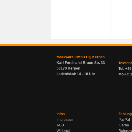
freakware GmbH HQ Kerpen
Karl-Ferdinand-Braun-Str. 33
Telefon
50170 Kerpen
Tel: +4
Ladenlokal: 14 - 18 Uhr
Mo-Fr: 1
Infos
Zahlung
Impressum
PayPal
AGB
Klarna
Widerruf
Ratenza