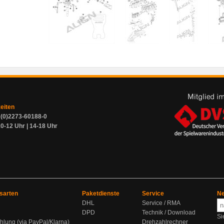
zeiten
9 (0)2273-60188-0
0-12 Uhr | 14-18 Uhr
sarten
Paketdienste
Service
Ne
DHL
Service / RMA
DPD
Technik / Download
Si
hlung (via PayPal/Klarna)
Drehzahlrechner