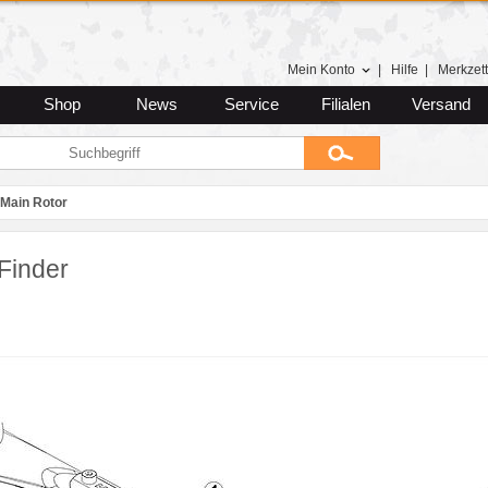
Mein Konto
|
Hilfe
|
Merkzett
Shop
News
Service
Filialen
Versand
Main Rotor
Finder