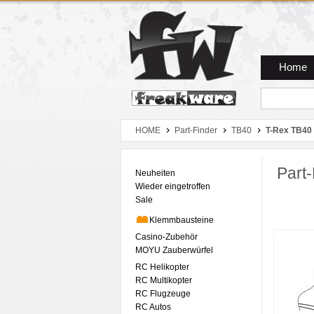
Zum Hauptmenue
Zum Seiteninhalt
Zum Warenkob
Home
HOME
Part-Finder
TB40
T-Rex TB40 
Part-
Neuheiten
Wieder eingetroffen
Sale
Klemmbausteine
Casino-Zubehör
MOYU Zauberwürfel
RC Helikopter
RC Multikopter
RC Flugzeuge
RC Autos