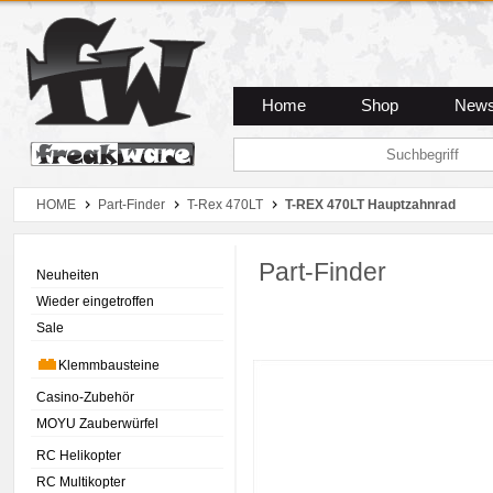
Zum Hauptmenue
Zum Seiteninhalt
Zum Warenkob
Home
Shop
New
HOME
Part-Finder
T-Rex 470LT
T-REX 470LT Hauptzahnrad
Part-Finder
Neuheiten
Wieder eingetroffen
Sale
Klemmbausteine
Casino-Zubehör
MOYU Zauberwürfel
RC Helikopter
RC Multikopter