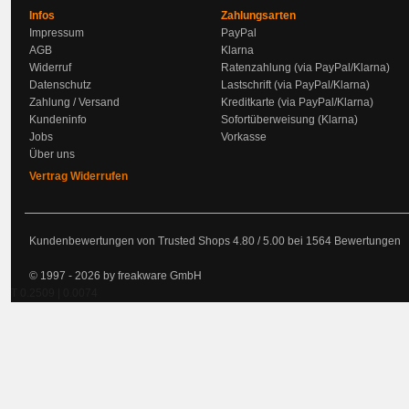
Infos
Zahlungsarten
Impressum
PayPal
AGB
Klarna
Widerruf
Ratenzahlung (via PayPal/Klarna)
Datenschutz
Lastschrift (via PayPal/Klarna)
Zahlung / Versand
Kreditkarte (via PayPal/Klarna)
Kundeninfo
Sofortüberweisung (Klarna)
Jobs
Vorkasse
Über uns
Vertrag Widerrufen
Kundenbewertungen von Trusted Shops
4.80
/
5.00
bei
1564
Bewertungen
© 1997 - 2026 by freakware GmbH
T 0.2509 | 0.0074