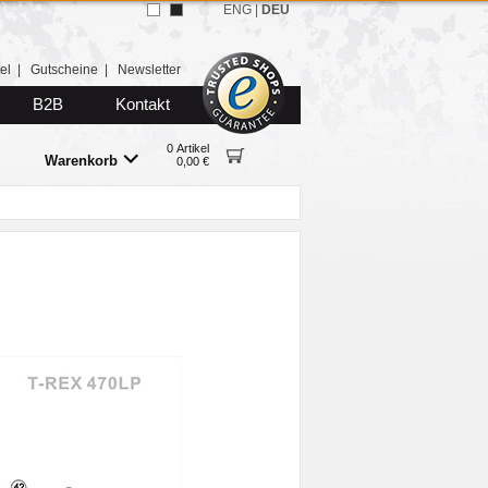
ENG
|
DEU
el
|
Gutscheine
|
Newsletter
B2B
Kontakt
0 Artikel
Warenkorb
0,00 €