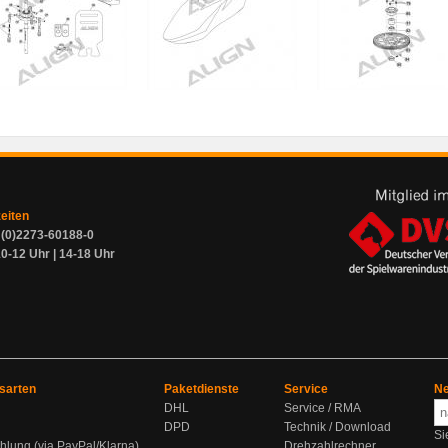
zeiten
9 (0)2273-60188-0
0-12 Uhr | 14-18 Uhr
sarten
Paketdienste
Service
Ne
DHL
Service / RMA
DPD
Technik / Download
Si
hlung (via PayPal/Klarna)
Drehzahlrechner