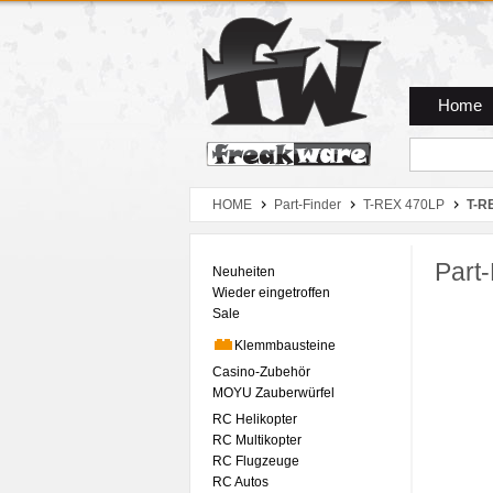
Zum Hauptmenue
Zum Seiteninhalt
Zum Warenkob
Home
HOME
Part-Finder
T-REX 470LP
T-R
Part-
Neuheiten
Wieder eingetroffen
Sale
Klemmbausteine
Casino-Zubehör
MOYU Zauberwürfel
RC Helikopter
RC Multikopter
RC Flugzeuge
RC Autos