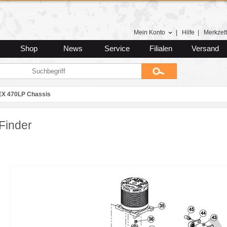
Mein Konto
|
Hilfe
|
Merkzett
Shop
News
Service
Filialen
Versand
EX 470LP Chassis
Finder