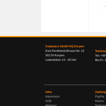
freakware GmbH HQ Kerpen
Karl-Ferdinand-Braun-Str. 33
Telefon
50170 Kerpen
Tel: +4
Ladenlokal: 14 - 18 Uhr
Mo-Fr: 1
Infos
Zahlung
Impressum
PayPal
AGB
Klarna
Widerruf
Ratenza