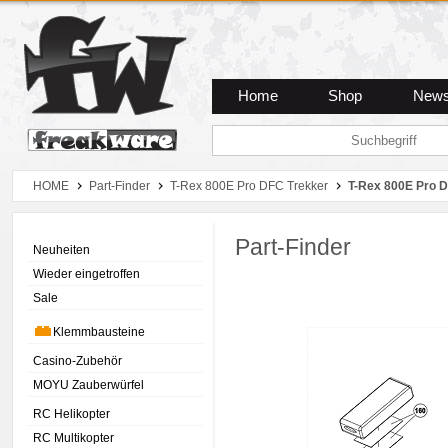
Zum Hauptmenue
Zum Seiteninhalt
Zum Warenkob
Home
Shop
New
HOME
Part-Finder
T-Rex 800E Pro DFC Trekker
T-Rex 800E Pro 
Part-Finder
Neuheiten
Wieder eingetroffen
Sale
Klemmbausteine
Casino-Zubehör
MOYU Zauberwürfel
RC Helikopter
RC Multikopter