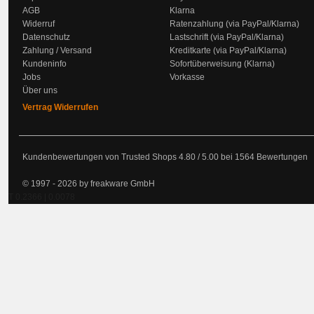
AGB
Klarna
Widerruf
Ratenzahlung (via PayPal/Klarna)
Datenschutz
Lastschrift (via PayPal/Klarna)
Zahlung / Versand
Kreditkarte (via PayPal/Klarna)
Kundeninfo
Sofortüberweisung (Klarna)
Jobs
Vorkasse
Über uns
Vertrag Widerrufen
Kundenbewertungen von Trusted Shops
4.80
/
5.00
bei
1564
Bewertungen
© 1997 - 2026 by freakware GmbH
T 0.2366 | 0.0078