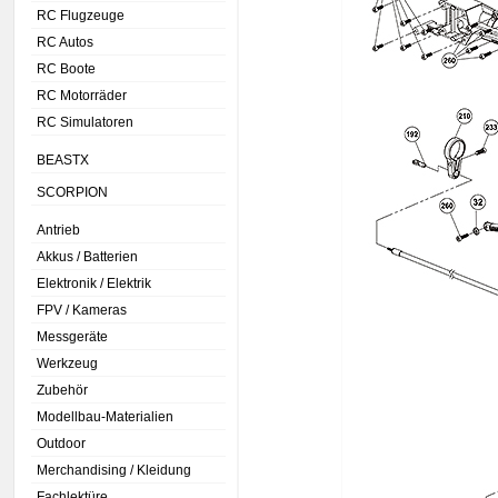
RC Flugzeuge
RC Autos
RC Boote
RC Motorräder
RC Simulatoren
BEASTX
SCORPION
Antrieb
Akkus / Batterien
Elektronik / Elektrik
FPV / Kameras
Messgeräte
Werkzeug
Zubehör
Modellbau-Materialien
Outdoor
Merchandising / Kleidung
Fachlektüre