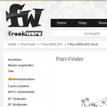
Zum Hauptmenue
Zum Seiteninhalt
Zum Warenkob
Home
Shop
New
HOME
Part-Finder
T-Rex 600N DFC
T-Rex 600N DFC Heck
Part-Finder
Neuheiten
Wieder eingetroffen
Sale
Klemmbausteine
Casino-Zubehör
MOYU Zauberwürfel
RC Helikopter
RC Multikopter