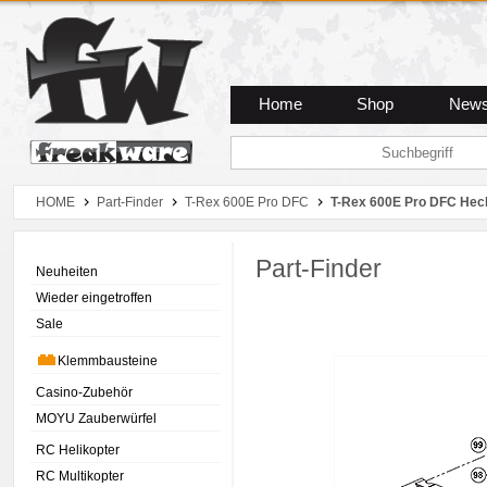
Zum Hauptmenue
Zum Seiteninhalt
Zum Warenkob
Home
Shop
New
HOME
Part-Finder
T-Rex 600E Pro DFC
T-Rex 600E Pro DFC Hec
Part-Finder
Neuheiten
Wieder eingetroffen
Sale
Klemmbausteine
Casino-Zubehör
MOYU Zauberwürfel
RC Helikopter
RC Multikopter