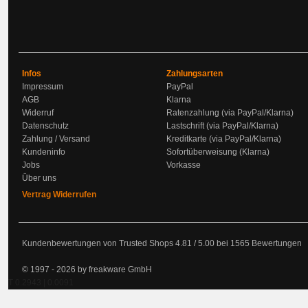
Infos
Zahlungsarten
Impressum
PayPal
AGB
Klarna
Widerruf
Ratenzahlung (via PayPal/Klarna)
Datenschutz
Lastschrift (via PayPal/Klarna)
Zahlung / Versand
Kreditkarte (via PayPal/Klarna)
Kundeninfo
Sofortüberweisung (Klarna)
Jobs
Vorkasse
Über uns
Vertrag Widerrufen
Kundenbewertungen von Trusted Shops
4.81
/
5.00
bei
1565
Bewertungen
© 1997 - 2026 by freakware GmbH
T 0.2943 | 0.0091