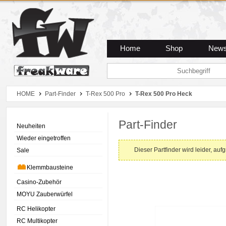
Zum Hauptmenue
Zum Seiteninhalt
Zum Warenkob
Home
Shop
New
HOME
Part-Finder
T-Rex 500 Pro
T-Rex 500 Pro Heck
Part-Finder
Neuheiten
Wieder eingetroffen
Dieser Partfinder wird leider, auf
Sale
Klemmbausteine
Casino-Zubehör
MOYU Zauberwürfel
RC Helikopter
RC Multikopter