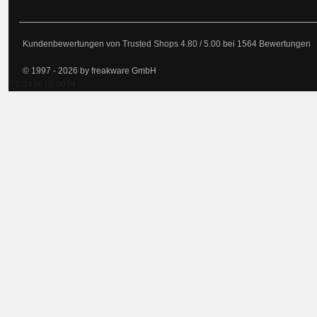
Kundenbewertungen von Trusted Shops
4.80
/
5.00
bei
1564
Bewertungen
© 1997 - 2026 by freakware GmbH
T 0.2436 | 0.0074