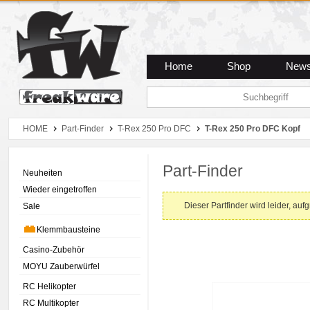
Zum Hauptmenue
Zum Seiteninhalt
Zum Warenkob
Home
Shop
New
HOME
Part-Finder
T-Rex 250 Pro DFC
T-Rex 250 Pro DFC Kopf
Part-Finder
Neuheiten
Wieder eingetroffen
Dieser Partfinder wird leider, auf
Sale
Klemmbausteine
Casino-Zubehör
MOYU Zauberwürfel
RC Helikopter
RC Multikopter