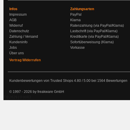
Infos
Zahlungsarten
Impressum
PayPal
AGB
Klarna
Widerruf
Ratenzahlung (via PayPal/Klarna)
Datenschutz
Lastschrift (via PayPal/Klarna)
Zahlung / Versand
Kreditkarte (via PayPal/Klarna)
Kundeninfo
Sofortüberweisung (Klarna)
Jobs
Vorkasse
Über uns
Vertrag Widerrufen
Kundenbewertungen von Trusted Shops
4.80
/
5.00
bei
1564
Bewertungen
© 1997 - 2026 by freakware GmbH
T 0.2629 | 0.0083