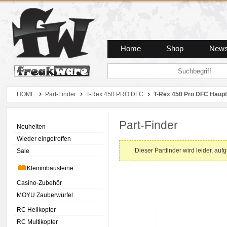
Zum Hauptmenue
Zum Seiteninhalt
Zum Warenkob
Home
Shop
New
HOME
Part-Finder
T-Rex 450 PRO DFC
T-Rex 450 Pro DFC Haup
Part-Finder
Neuheiten
Wieder eingetroffen
Dieser Partfinder wird leider, auf
Sale
Klemmbausteine
Casino-Zubehör
MOYU Zauberwürfel
RC Helikopter
RC Multikopter