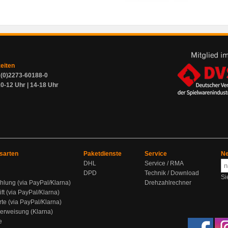
zeiten
9 (0)2273-60188-0
0-12 Uhr | 14-18 Uhr
sarten
Paketdienste
Service
Ne
DHL
Service / RMA
DPD
Technik / Download
Si
hlung (via PayPal/Klarna)
Drehzahlrechner
ift (via PayPal/Klarna)
rte (via PayPal/Klarna)
berweisung (Klarna)
e