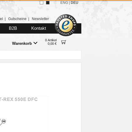
ENG
|
DEU
el
|
Gutscheine
|
Newsletter
B2B
Kontakt
0 Artikel
Warenkorb
0,00 €