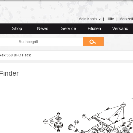
Mein Konto
|
Hilfe
|
Merkzett
Shop
News
Service
Filialen
Versand
Rex 550 DFC Heck
Finder