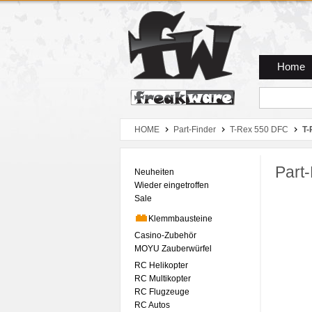
Zum Hauptmenue
Zum Seiteninhalt
Zum Warenkob
Home
HOME
Part-Finder
T-Rex 550 DFC
T-
Part-
Neuheiten
Wieder eingetroffen
Sale
Klemmbausteine
Casino-Zubehör
MOYU Zauberwürfel
RC Helikopter
RC Multikopter
RC Flugzeuge
RC Autos