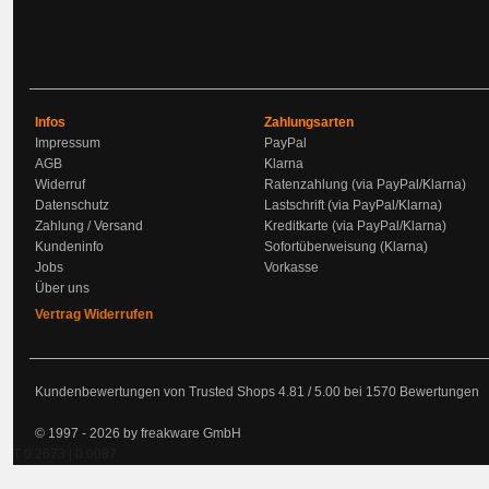
Infos
Zahlungsarten
Impressum
PayPal
AGB
Klarna
Widerruf
Ratenzahlung (via PayPal/Klarna)
Datenschutz
Lastschrift (via PayPal/Klarna)
Zahlung / Versand
Kreditkarte (via PayPal/Klarna)
Kundeninfo
Sofortüberweisung (Klarna)
Jobs
Vorkasse
Über uns
Vertrag Widerrufen
Kundenbewertungen von Trusted Shops
4.81
/
5.00
bei
1570
Bewertungen
© 1997 - 2026 by freakware GmbH
T 0.2673 | 0.0087