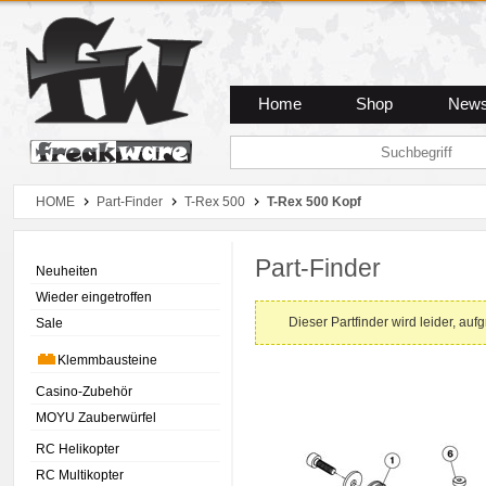
Zum Hauptmenue
Zum Seiteninhalt
Zum Warenkob
Home
Shop
New
HOME
Part-Finder
T-Rex 500
T-Rex 500 Kopf
Part-Finder
Neuheiten
Wieder eingetroffen
Dieser Partfinder wird leider, auf
Sale
Klemmbausteine
Casino-Zubehör
MOYU Zauberwürfel
RC Helikopter
RC Multikopter