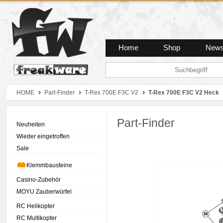
Zum Hauptmenue
Zum Seiteninhalt
Zum Warenkob
Home
Shop
New
HOME
Part-Finder
T-Rex 700E F3C V2
T-Rex 700E F3C V2 Heck
Part-Finder
Neuheiten
Wieder eingetroffen
Sale
Klemmbausteine
Casino-Zubehör
MOYU Zauberwürfel
RC Helikopter
RC Multikopter