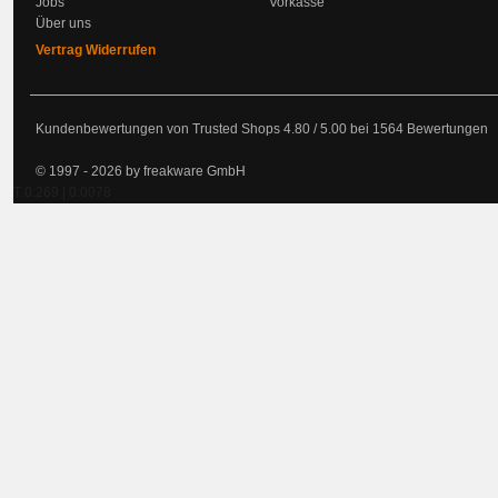
Jobs
Vorkasse
Über uns
Vertrag Widerrufen
Kundenbewertungen von Trusted Shops
4.80
/
5.00
bei
1564
Bewertungen
© 1997 - 2026 by freakware GmbH
T 0.269 | 0.0078