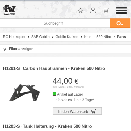
RC Helikopter
SAB Goblin
Goblin Kraken
Kraken 580 Nitro
Parts
Filter anzeigen
>
Sortierung
Hersteller
H1281-S
Carbon Hauptrahmen - Kraken 580 Nitro
-
Preis
44,00
€
inkl. MwSt. zzgl.
Versand
Artikel auf Lager
Lieferzeit ca. 1 bis 3 Tage*
In den Warenkorb
H1283-S
Tank Halterung - Kraken 580 Nitro
-