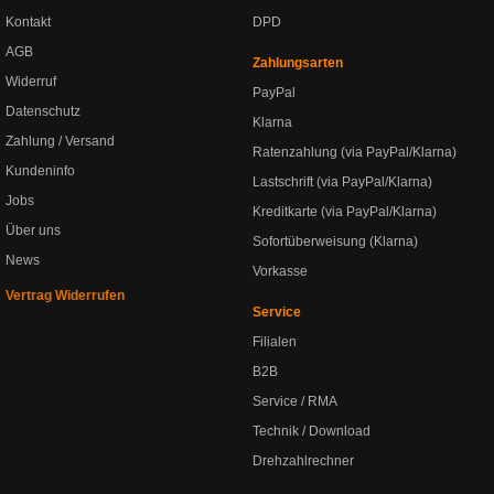
Kontakt
DPD
AGB
Zahlungsarten
Widerruf
PayPal
Datenschutz
Klarna
Zahlung / Versand
Ratenzahlung (via PayPal/Klarna)
Kundeninfo
Lastschrift (via PayPal/Klarna)
Jobs
Kreditkarte (via PayPal/Klarna)
Über uns
Sofortüberweisung (Klarna)
News
Vorkasse
Vertrag Widerrufen
Service
Filialen
B2B
Service / RMA
Technik / Download
Drehzahlrechner