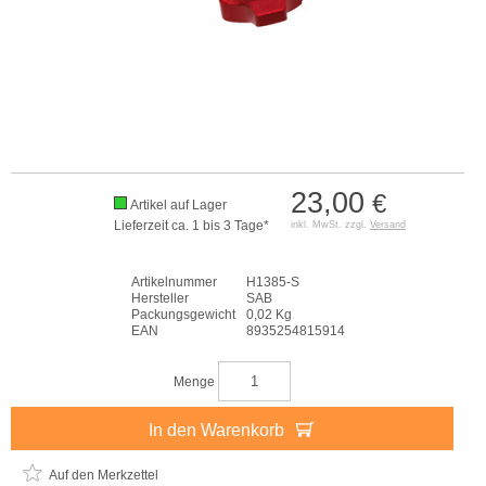
23,00
€
Artikel auf Lager
Lieferzeit ca. 1 bis 3 Tage*
inkl. MwSt. zzgl.
Versand
Artikelnummer
H1385-S
Hersteller
SAB
Packungsgewicht
0,02 Kg
EAN
8935254815914
Menge
In den Warenkorb
Auf den Merkzettel