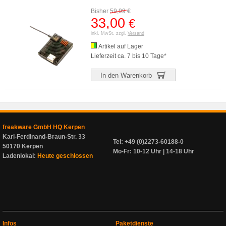
Bisher
59,99
€
33,00
€
inkl. MwSt. zzgl.
Versand
Artikel auf Lager
Lieferzeit ca. 7 bis 10 Tage*
In den Warenkorb
freakware GmbH HQ Kerpen
Karl-Ferdinand-Braun-Str. 33
Tel: +49 (0)2273-60188-0
50170 Kerpen
Mo-Fr: 10-12 Uhr | 14-18 Uhr
Ladenlokal:
Heute geschlossen
Infos
Paketdienste