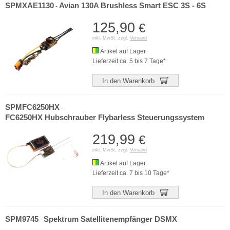
SPMXAE1130
Avian 130A Brushless Smart ESC 3S - 6S
-
125,90
€
inkl. MwSt. zzgl.
Versand
Artikel auf Lager
Lieferzeit ca. 5 bis 7 Tage*
In den Warenkorb
SPMFC6250HX
-
FC6250HX Hubschrauber Flybarless Steuerungssystem
219,99
€
inkl. MwSt. zzgl.
Versand
Artikel auf Lager
Lieferzeit ca. 7 bis 10 Tage*
In den Warenkorb
SPM9745
Spektrum Satellitenempfänger DSMX
-