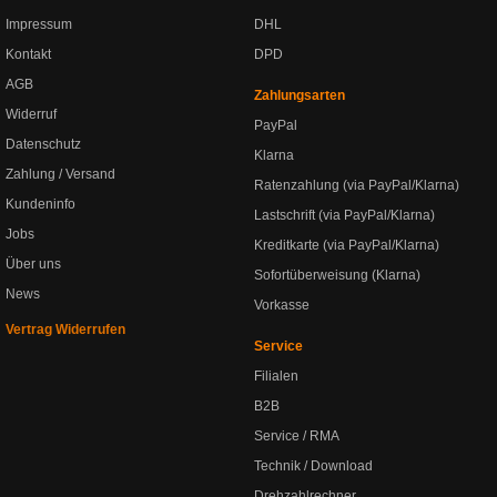
Impressum
DHL
Kontakt
DPD
AGB
Zahlungsarten
Widerruf
PayPal
Datenschutz
Klarna
Zahlung / Versand
Ratenzahlung (via PayPal/Klarna)
Kundeninfo
Lastschrift (via PayPal/Klarna)
Jobs
Kreditkarte (via PayPal/Klarna)
Über uns
Sofortüberweisung (Klarna)
News
Vorkasse
Vertrag Widerrufen
Service
Filialen
B2B
Service / RMA
Technik / Download
Drehzahlrechner