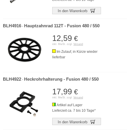
In den Warenkorb
BLH4916
Hauptzahnrad 112T - Fusion 480 / 550
-
12,59
€
inkl. MwSt. zzgl.
Versand
Im Zulauf, in Kürze wieder
lieferbar
BLH4922
Heckrohrhalterung - Fusion 480 / 550
-
17,99
€
inkl. MwSt. zzgl.
Versand
Artikel auf Lager
Lieferzeit ca. 7 bis 10 Tage*
In den Warenkorb