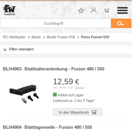
RC Helikopter
Blade
Blade Fusion 550
Parts Fusion 550
Filter anzeigen
>
Sortierung
Hersteller
BLH4903
Blatthalteranlenkung - Fusion 480 / 550
-
Preis
12,59
€
inkl. MwSt. zzgl.
Versand
Artikel auf Lager
Lieferzeit ca. 1 bis 3 Tage*
In den Warenkorb
BLH4904
Blattlagerwelle - Fusion 480 / 550
-