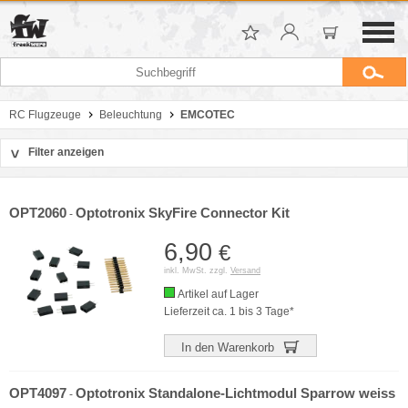
RC Flugzeuge
Beleuchtung
EMCOTEC
Filter anzeigen
>
Sortierung
Hersteller
OPT2060
Optotronix SkyFire Connector Kit
-
Preis
6,90
€
inkl. MwSt. zzgl.
Versand
Artikel auf Lager
Lieferzeit ca. 1 bis 3 Tage*
In den Warenkorb
OPT4097
Optotronix Standalone-Lichtmodul Sparrow weiss
-