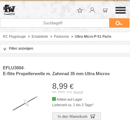
RC Flugzeuge
Ersatzteile
Parkzone
Ultra Micro P-51 Parts
Filter anzeigen
>
Sortierung
Hersteller
EFLU3004
-
Preis
E-flite Propellerwelle m. Zahnrad 35 mm Ultra Micros
8,99
€
inkl. MwSt. zzgl.
Versand
Artikel auf Lager
Lieferzeit ca. 1 bis 3 Tage*
In den Warenkorb