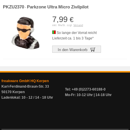
PKZU2370
Parkzone Ultra Micro Zivilpilot
-
7,99
€
inkl. MwSt. zzgl.
Versand
So lange der Vorrat reicht
Lieferzeit ca. 1 bis 3 Tage*
In den Warenkorb
freakware GmbH HQ Kerpen
Karl-Ferdinand-Braun-Str. 33
Tel: +49 (0)2273-60188-0
50170 Kerpen
Mo-Fr: 10-12 Uhr | 14-18 Uhr
Ladenlokal: 10 - 12 / 14 - 18 Uhr