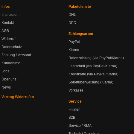
Infos
Paketdienste
Impressum
DHL
Kontakt
DPD
AGB
Zahlungsarten
Widerruf
PayPal
Datenschutz
Klarna
Zahlung / Versand
Ratenzahlung (via PayPal/Klarna)
Kundeninfo
Lastschrift (via PayPal/Klarna)
Jobs
Kreditkarte (via PayPal/Klarna)
Über uns
Sofortüberweisung (Klarna)
News
Vorkasse
Vertrag Widerrufen
Service
Filialen
B2B
Service / RMA
Technik / Download