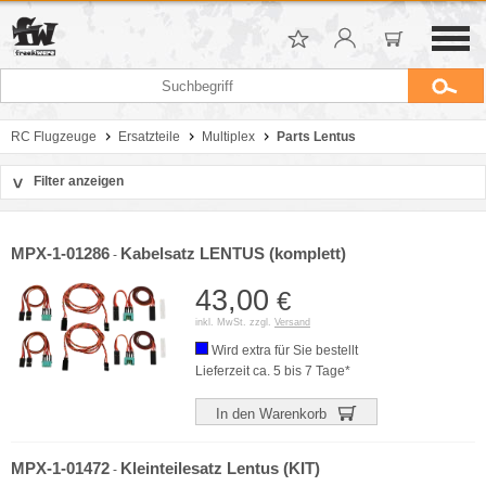
RC Flugzeuge
Ersatzteile
Multiplex
Parts Lentus
Filter anzeigen
>
Sortierung
Hersteller
MPX-1-01286
Kabelsatz LENTUS (komplett)
-
Preis
43,00
€
inkl. MwSt. zzgl.
Versand
Wird extra für Sie bestellt
Lieferzeit ca. 5 bis 7 Tage*
In den Warenkorb
MPX-1-01472
Kleinteilesatz Lentus (KIT)
-