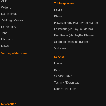
AGB
Zahlungsarten
Widerruf
PayPal
Datenschutz
Klarna
Zahlung / Versand
Ratenzahlung (via PayPal/Klarna)
Kundeninfo
Lastschrift (via PayPal/Klarna)
Jobs
Kreditkarte (via PayPal/Klarna)
Über uns
Sofortüberweisung (Klarna)
News
Vorkasse
Vertrag Widerrufen
Service
Filialen
B2B
Service / RMA
Technik / Download
Drehzahlrechner
Newsletter