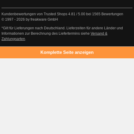
Kundenbewertungen von Trusted Shops
4.81
/
5.00
bei
1565
Bewertungen
© 1997 - 2026 by freakware GmbH
*Gilt für Lieferungen nach Deutschland. Lieferzeiten für andere Länder und
Informationen zur Berechnung des Liefertermins siehe
Versand &
Zahlungsarten
.
Komplette Seite anzeigen