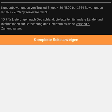
Kundenbewertungen von Trusted Shops
4.80
/
5.00
bei
1564
Bewertungen
© 1997 - 2026 by freakware GmbH
*Gilt für Lieferungen nach Deutschland. Lieferzeiten für andere Länder und
Informationen zur Berechnung des Liefertermins siehe
Versand &
Zahlungsarten
.
Komplette Seite anzeigen