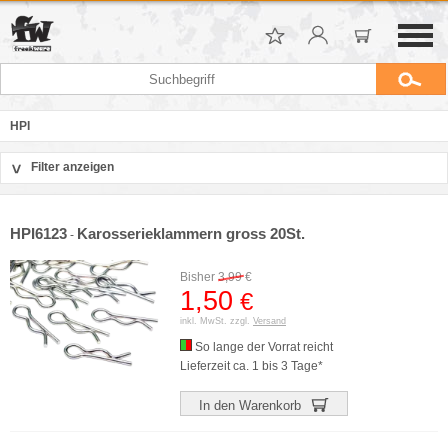
HPI
Filter anzeigen
>
Sortierung
Hersteller
HPI6123
Karosserieklammern gross 20St.
-
Preis
Bisher
3,99
€
1,50
€
inkl. MwSt. zzgl.
Versand
So lange der Vorrat reicht
Lieferzeit ca. 1 bis 3 Tage*
In den Warenkorb