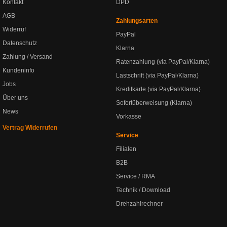
Kontakt
DPD
AGB
Zahlungsarten
Widerruf
PayPal
Datenschutz
Klarna
Zahlung / Versand
Ratenzahlung (via PayPal/Klarna)
Kundeninfo
Lastschrift (via PayPal/Klarna)
Jobs
Kreditkarte (via PayPal/Klarna)
Über uns
Sofortüberweisung (Klarna)
News
Vorkasse
Vertrag Widerrufen
Service
Filialen
B2B
Service / RMA
Technik / Download
Drehzahlrechner