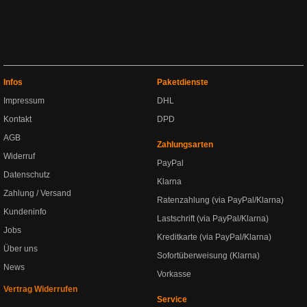
Infos
Paketdienste
Impressum
DHL
Kontakt
DPD
AGB
Zahlungsarten
Widerruf
PayPal
Datenschutz
Klarna
Zahlung / Versand
Ratenzahlung (via PayPal/Klarna)
Kundeninfo
Lastschrift (via PayPal/Klarna)
Jobs
Kreditkarte (via PayPal/Klarna)
Über uns
Sofortüberweisung (Klarna)
News
Vorkasse
Vertrag Widerrufen
Service