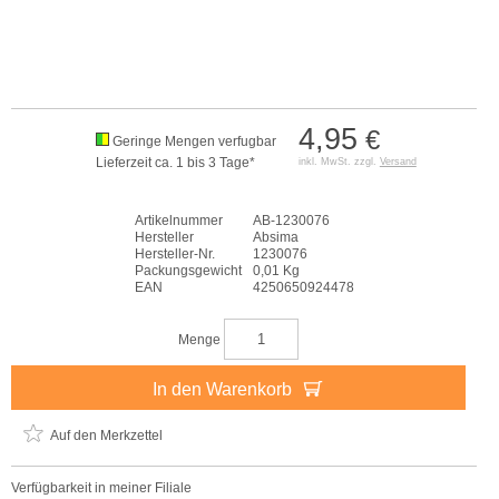
4,95
€
Geringe Mengen verfugbar
Lieferzeit ca. 1 bis 3 Tage*
inkl. MwSt. zzgl.
Versand
Artikelnummer
AB-1230076
Hersteller
Absima
Hersteller-Nr.
1230076
Packungsgewicht
0,01 Kg
EAN
4250650924478
Menge
In den Warenkorb
Auf den Merkzettel
Verfügbarkeit in meiner Filiale