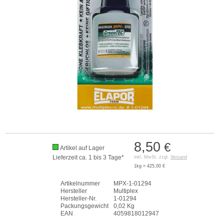
8,50
€
Artikel auf Lager
Lieferzeit ca. 1 bis 3 Tage*
inkl. MwSt. zzgl.
Versand
1kg = 425,00 €
Artikelnummer
MPX-1-01294
Hersteller
Multiplex
Hersteller-Nr.
1-01294
Packungsgewicht
0,02 Kg
EAN
4059818012947