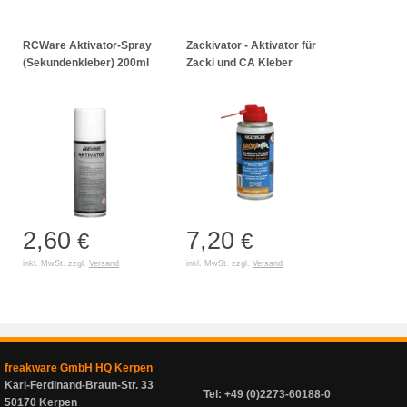
RCWare Aktivator-Spray
Zackivator - Aktivator für
(Sekundenkleber) 200ml
Zacki und CA Kleber
2,60
7,20
€
€
inkl. MwSt. zzgl.
Versand
inkl. MwSt. zzgl.
Versand
freakware GmbH HQ Kerpen
Karl-Ferdinand-Braun-Str. 33
Tel: +49 (0)2273-60188-0
50170 Kerpen