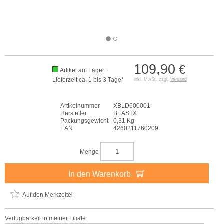
109,90
€
Artikel auf Lager
Lieferzeit ca. 1 bis 3 Tage*
inkl. MwSt. zzgl.
Versand
Artikelnummer
XBLD600001
Hersteller
BEASTX
Packungsgewicht
0,31 Kg
EAN
4260211760209
Menge
In den Warenkorb
Auf den Merkzettel
Verfügbarkeit in meiner Filiale