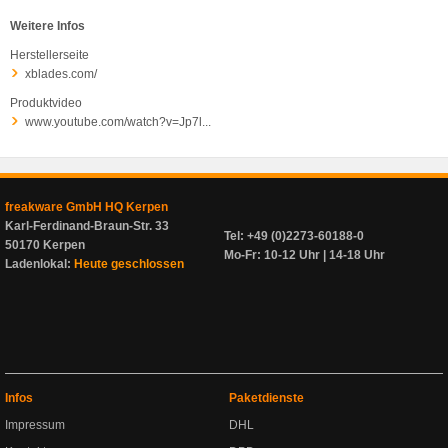
Weitere Infos
Herstellerseite
xblades.com/
Produktvideo
www.youtube.com/watch?v=Jp7l...
freakware GmbH HQ Kerpen
Karl-Ferdinand-Braun-Str. 33
Tel: +49 (0)2273-60188-0
50170 Kerpen
Mo-Fr: 10-12 Uhr | 14-18 Uhr
Ladenlokal:
Heute geschlossen
Infos
Paketdienste
Impressum
DHL