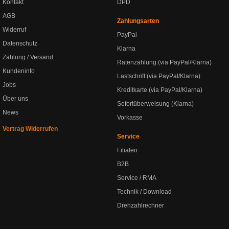
Kontakt
DPD
AGB
Zahlungsarten
Widerruf
PayPal
Datenschutz
Klarna
Zahlung / Versand
Ratenzahlung (via PayPal/Klarna)
Kundeninfo
Lastschrift (via PayPal/Klarna)
Jobs
Kreditkarte (via PayPal/Klarna)
Über uns
Sofortüberweisung (Klarna)
News
Vorkasse
Vertrag Widerrufen
Service
Filialen
B2B
Service / RMA
Technik / Download
Drehzahlrechner