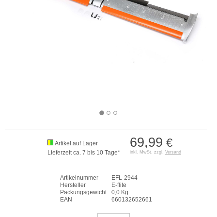
69,99
€
Artikel auf Lager
Lieferzeit ca. 7 bis 10 Tage*
inkl. MwSt. zzgl.
Versand
Artikelnummer
EFL-2944
Hersteller
E-flite
Packungsgewicht
0,0 Kg
EAN
660132652661