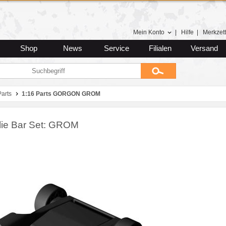
Mein Konto
|
Hilfe
|
Merkzett
Shop
News
Service
Filialen
Versand
arts
1:16 Parts GORGON GROM
ie Bar Set: GROM