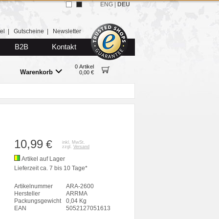
ENG
|
DEU
el
|
Gutscheine
|
Newsletter
B2B
Kontakt
0 Artikel
Warenkorb
0,00 €
10,99
€
inkl. MwSt.
zzgl.
Versand
Artikel auf Lager
Lieferzeit ca. 7 bis 10 Tage*
Artikelnummer
ARA-2600
Hersteller
ARRMA
Packungsgewicht
0,04 Kg
EAN
5052127051613