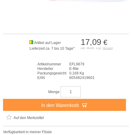
17,09
€
Artikel auf Lager
Lieferzeit ca. 7 bis 10 Tage*
inkl. MwSt. zzgl.
Versand
Artikelnummer
EFL9879
Hersteller
E-flite
Packungsgewicht
0,168 Kg
EAN
605482419601
Menge
In den Warenkorb
Auf den Merkzettel
Verfügbarkeit in meiner Filiale