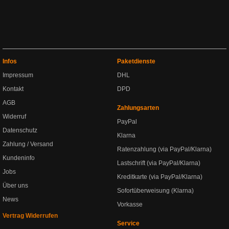
Infos
Paketdienste
Impressum
DHL
Kontakt
DPD
AGB
Zahlungsarten
Widerruf
PayPal
Datenschutz
Klarna
Zahlung / Versand
Ratenzahlung (via PayPal/Klarna)
Kundeninfo
Lastschrift (via PayPal/Klarna)
Jobs
Kreditkarte (via PayPal/Klarna)
Über uns
Sofortüberweisung (Klarna)
News
Vorkasse
Vertrag Widerrufen
Service