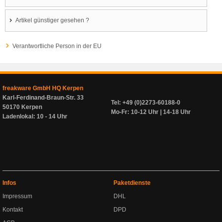
Artikel günstiger gesehen ?
Verantwortliche Person in der EU
freakware GmbH HQ Kerpen
Karl-Ferdinand-Braun-Str. 33
Tel: +49 (0)2273-60188-0
50170 Kerpen
Mo-Fr: 10-12 Uhr | 14-18 Uhr
Ladenlokal: 10 - 14 Uhr
Infos
Paketdienste
Impressum
DHL
Kontakt
DPD