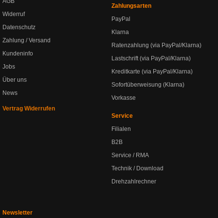
AGB
Zahlungsarten
Widerruf
PayPal
Datenschutz
Klarna
Zahlung / Versand
Ratenzahlung (via PayPal/Klarna)
Kundeninfo
Lastschrift (via PayPal/Klarna)
Jobs
Kreditkarte (via PayPal/Klarna)
Über uns
Sofortüberweisung (Klarna)
News
Vorkasse
Vertrag Widerrufen
Service
Filialen
B2B
Service / RMA
Technik / Download
Drehzahlrechner
Newsletter