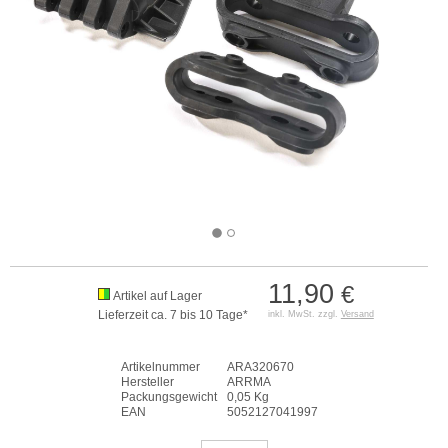
11,90
€
Artikel auf Lager
Lieferzeit ca. 7 bis 10 Tage*
inkl. MwSt. zzgl.
Versand
Artikelnummer
ARA320670
Hersteller
ARRMA
Packungsgewicht
0,05 Kg
EAN
5052127041997