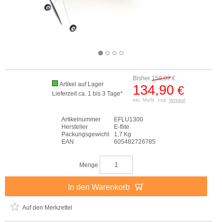
Bisher
159,99
€
Artikel auf Lager
134,90
€
Lieferzeit ca. 1 bis 3 Tage*
inkl. MwSt. zzgl.
Versand
Artikelnummer
EFLU1300
Hersteller
E-flite
Packungsgewicht
1,7 Kg
EAN
605482726785
Menge
In den Warenkorb
Auf den Merkzettel