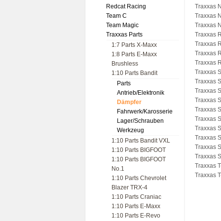
Redcat Racing
Traxxas N
Team C
Traxxas N
Team Magic
Traxxas N
Traxxas Parts
Traxxas R
Traxxas R
1:7 Parts X-Maxx
Traxxas R
1:8 Parts E-Maxx
Traxxas R
Brushless
Traxxas S
1:10 Parts Bandit
Traxxas 
Parts
Traxxas S
Antrieb/Elektronik
Traxxas S
Dämpfer
Traxxas S
Fahrwerk/Karosserie
Traxxas 
Lager/Schrauben
Traxxas 
Werkzeug
Traxxas 
1:10 Parts Bandit VXL
Traxxas 
1:10 Parts BIGFOOT
Traxxas 
1:10 Parts BIGFOOT
Traxxas T
No.1
Traxxas T
1:10 Parts Chevrolet
Blazer TRX-4
1:10 Parts Craniac
1:10 Parts E-Maxx
1:10 Parts E-Revo