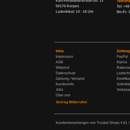
Karl-Ferdinand-Braun-Str. 33
Telefon
50170 Kerpen
Tel: +4
Ladenlokal: 14 - 18 Uhr
Mo-Fr: 1
Infos
Zahlung
Impressum
PayPal
AGB
Klarna
Widerruf
Ratenza
Datenschutz
Lastschr
Zahlung / Versand
Kreditka
Kundeninfo
Sofortü
Jobs
Vorkass
Über uns
Vertrag Widerrufen
Kundenbewertungen von Trusted Shops
4.81
/