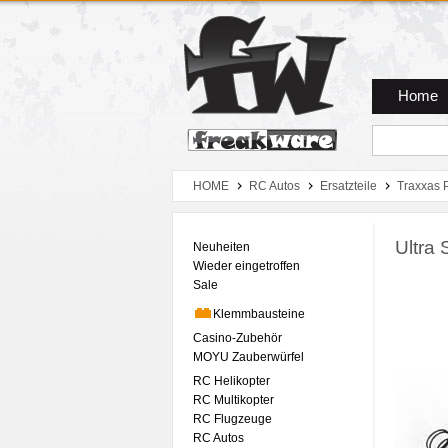
Zum Hauptmenue
Zum Seiteninhalt
Zum Warenkob
Home
HOME
RC Autos
Ersatzteile
Traxxas 
Ultra
Neuheiten
Wieder eingetroffen
Sale
Klemmbausteine
Casino-Zubehör
MOYU Zauberwürfel
RC Helikopter
RC Multikopter
RC Flugzeuge
RC Autos