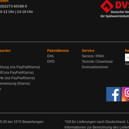
zeiten
9 (0)2273-60188-0
0-12 Uhr | 14-18 Uhr
sarten
Paketdienste
Service
Ne
DHL
Service / RMA
DPD
Technik / Download
Si
hlung (via PayPal/Klarna)
Drehzahlrechner
ift (via PayPal/Klarna)
rte (via PayPal/Klarna)
berweisung (Klarna)
e
5.00
bei
1570
Bewertungen
*Gilt für Lieferungen nach Deutschland. 
Informationen zur Berechnung des Liefer