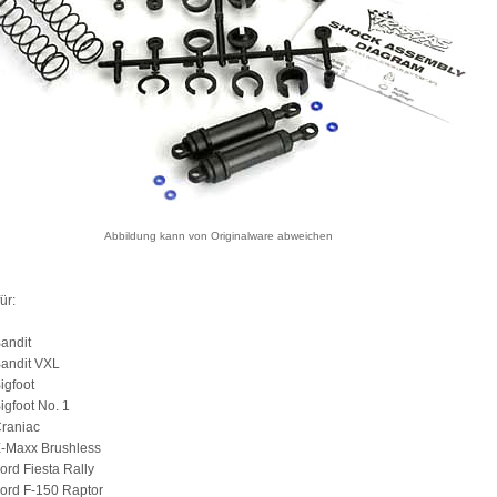
Abbildung kann von Originalware abweichen
ür:
andit
Bandit VXL
igfoot
igfoot No. 1
Craniac
E-Maxx Brushless
ord Fiesta Rally
ord F-150 Raptor