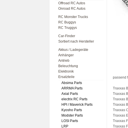
Offroad RC Autos
Onroad RC Autos
RC Monster Trucks
RC Buggys
RC Truggys
Car-Finder
Sortiert nach Hersteller
Akkus / Ladegeräte
Anhänger
Antrieb
Beleuchtung
Elektronik
Ersatzteile
passend f
Absima Parts
ARRMA Parts
Traxxas B
Axial Parts
Traxxas 
electrix RC Parts
Traxxas B
HPI / Maverick Parts
Traxxas B
Kyosho Parts
Traxxas 
Modster Parts
Traxxas 
LOSI Parts
Traxxas F
LRP
Traxxas F