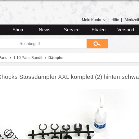
Mein Konto
|
Hilfe
|
Merkzett
Shop
News
Service
Filialen
Versand
Parts
1:10 Parts Bandit
Dämpfer
 Shocks Stossdämpfer XXL komplett (2) hinten schwa