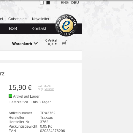
ENG
|
DEU
el
|
Gutscheine
|
Newsletter
B2B
Kontakt
0 Artikel
Warenkorb
0,00 €
rz
15,90
€
inkl. MwSt.
zzgl.
Versand
Artikel auf Lager
Lieferzeit ca. 1 bis 3 Tage*
Artikelnummer
TRX3762
Hersteller
Traxxas
Hersteller-Nr.
3762
Packungsgewicht
0,05 Kg
EAN
020334376206