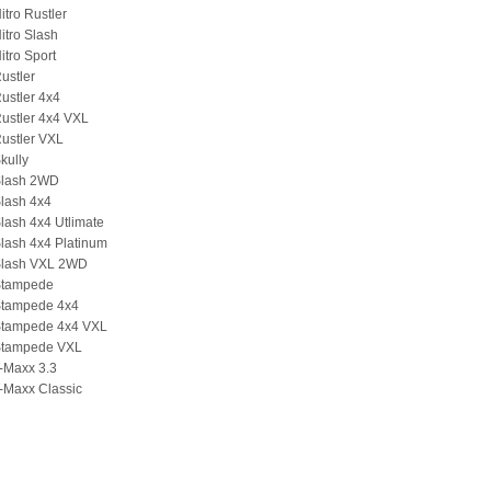
itro Rustler
itro Slash
itro Sport
ustler
ustler 4x4
ustler 4x4 VXL
ustler VXL
kully
Slash 2WD
lash 4x4
lash 4x4 Utlimate
lash 4x4 Platinum
Slash VXL 2WD
Stampede
Stampede 4x4
Stampede 4x4 VXL
Stampede VXL
-Maxx 3.3
-Maxx Classic